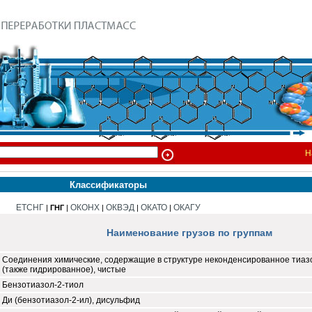
Н
Классификаторы
ЕТСНГ
ОКОНХ
ОКВЭД
ОКАТО
ОКАГУ
|
ГНГ
|
|
|
|
Наименование грузов по группам
Соединения химические, содержащие в структуре неконденсированное тиаз
(также гидрированное), чистые
Бензотиазол-2-тиол
Ди (бензотиазол-2-ил), дисульфид