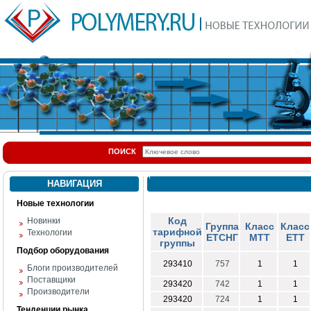
ПОИСК
НАВИГАЦИЯ
Новые технологии
Код
Новинки
Группа
Класс
Класс
тарифной
Технологии
ЕТСНГ
МТТ
ЕТТ
группы
Подбор оборудования
293410
757
1
1
Блоги производителей
Поставщики
293420
742
1
1
Производители
293420
724
1
1
Тенденции рынка