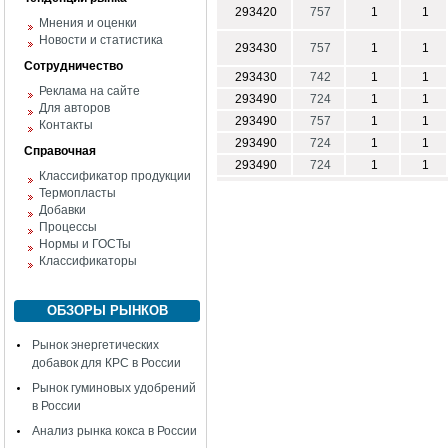
293420
757
1
1
Мнения и оценки
Новости и статистика
293430
757
1
1
Сотрудничество
293430
742
1
1
Реклама на сайте
293490
724
1
1
Для авторов
293490
757
1
1
Контакты
293490
724
1
1
Справочная
293490
724
1
1
Классификатор продукции
Термопласты
Добавки
Процессы
Нормы и ГОСТы
Классификаторы
ОБЗОРЫ РЫНКОВ
Рынок энергетических
добавок для КРС в России
Рынок гуминовых удобрений
в России
Анализ рынка кокса в России