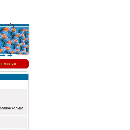
а главную
олевое кольцо