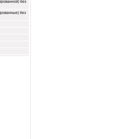
ированной) без
ированные) без