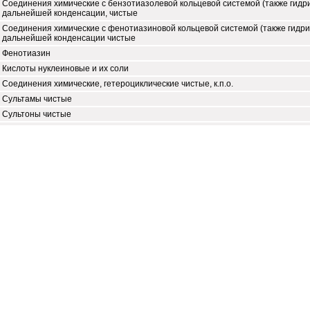
Соединения химические с бензотиазолевой кольцевой системой (также гидр
дальнейшей конденсации, чистые
Соединения химические с фенотиазиновой кольцевой системой (также гидр
дальнейшей конденсации чистые
Фенотиазин
Кислоты нуклеиновые и их соли
Соединения химические, гетероциклические чистые, к.п.о.
Сультамы чистые
Сультоны чистые