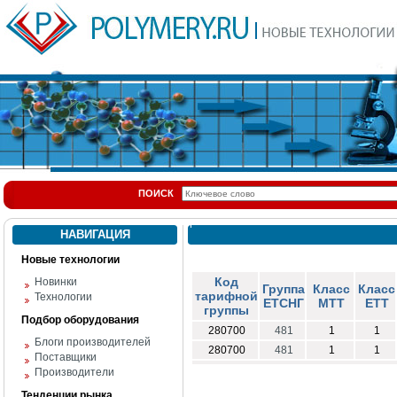
ПОИСК
НАВИГАЦИЯ
Новые технологии
Код
Новинки
Группа
Класс
Класс
тарифной
Технологии
ЕТСНГ
МТТ
ЕТТ
группы
Подбор оборудования
280700
481
1
1
Блоги производителей
280700
481
1
1
Поставщики
Производители
Тенденции рынка