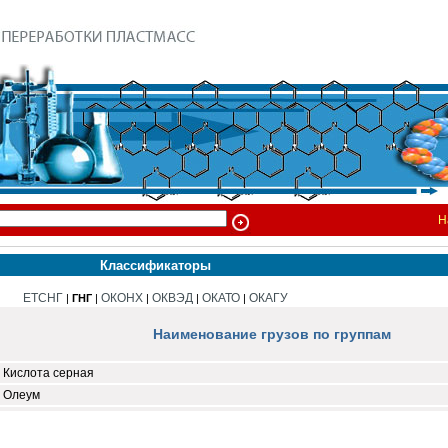
Н
Классификаторы
ЕТСНГ
ОКОНХ
ОКВЭД
ОКАТО
ОКАГУ
|
ГНГ
|
|
|
|
Наименование грузов по группам
Кислота серная
Олеум