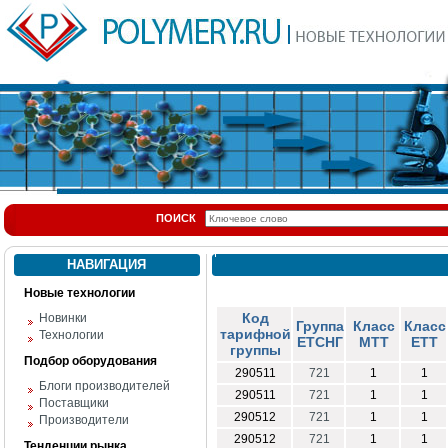
ПОИСК
НАВИГАЦИЯ
Новые технологии
Код
Новинки
Группа
Класс
Класс
тарифной
Технологии
ЕТСНГ
МТТ
ЕТТ
группы
Подбор оборудования
290511
721
1
1
Блоги производителей
290511
721
1
1
Поставщики
290512
721
1
1
Производители
290512
721
1
1
Тенденции рынка