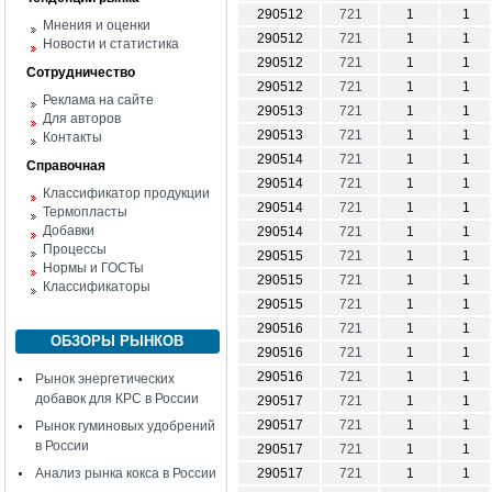
290512
721
1
1
Мнения и оценки
290512
721
1
1
Новости и статистика
290512
721
1
1
Сотрудничество
290512
721
1
1
Реклама на сайте
290513
721
1
1
Для авторов
290513
721
1
1
Контакты
290514
721
1
1
Справочная
290514
721
1
1
Классификатор продукции
290514
721
1
1
Термопласты
Добавки
290514
721
1
1
Процессы
290515
721
1
1
Нормы и ГОСТы
290515
721
1
1
Классификаторы
290515
721
1
1
290516
721
1
1
ОБЗОРЫ РЫНКОВ
290516
721
1
1
290516
721
1
1
Рынок энергетических
добавок для КРС в России
290517
721
1
1
290517
721
1
1
Рынок гуминовых удобрений
в России
290517
721
1
1
Анализ рынка кокса в России
290517
721
1
1