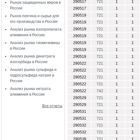
290517
721
1
1
Рынок защищенных жиров в
России
290517
721
1
1
290519
721
1
1
Рынок пектина и сырья для
его производства в России
290519
721
1
1
290519
721
1
1
Анализ рынка изопропилата
алюминия в России
290519
721
1
1
Анализ рынка тиомочевины
290519
721
1
1
в России
290519
721
1
1
Анализ рынка динитрата
290519
721
1
1
изосорбида в России
290522
721
1
1
Анализ рынка сульфида и
290522
721
1
1
гидросульфида натрия в
290522
721
1
1
России
290522
721
1
1
Анализ рынка нитрата
290522
742
1
1
алюминия в России
290529
721
1
1
290529
721
1
1
Все отчеты
290531
721
1
1
290531
721
1
1
290532
721
1
1
290532
721
1
1
290539
721
1
1