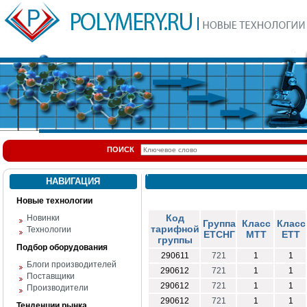
ПОИСК
НАВИГАЦИЯ
Новые технологии
Код
Новинки
Группа
Класс
Класс
тарифной
Технологии
ЕТСНГ
МТТ
ЕТТ
группы
Подбор оборудования
290611
721
1
1
Блоги производителей
290612
721
1
1
Поставщики
290612
721
1
1
Производители
290612
721
1
1
Тенденции рынка