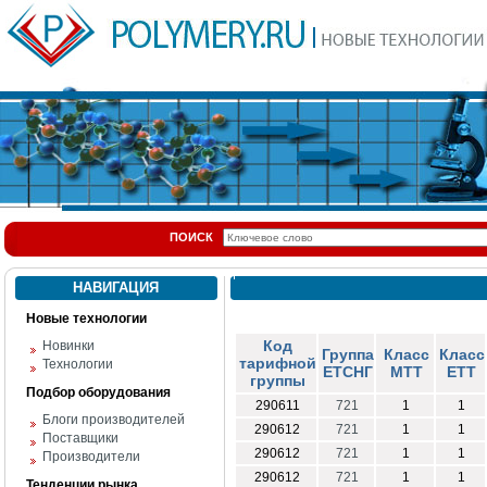
ПОИСК
НАВИГАЦИЯ
Новые технологии
Код
Новинки
Группа
Класс
Класс
тарифной
Технологии
ЕТСНГ
МТТ
ЕТТ
группы
Подбор оборудования
290611
721
1
1
Блоги производителей
290612
721
1
1
Поставщики
290612
721
1
1
Производители
290612
721
1
1
Тенденции рынка