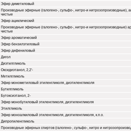
Эфир диметиловый
Производные эфирные (галогено-, сульфо-, нитро-и нитрозопроизводные), а
чистые
Эфир ациклический
Производные эфирные (галогено-, сульфо-, нитро-и нитрозопроизводные) а
чистые
Эфир ароматический
Эфир бензилэтиловый
Эфир дифениловый
Дигол
Диэтилгликоль
Оксидиэтанол, 2,2'-
Метилгликоль
Эфир монометиловый этиленгликоля, диэтиленгликоля
Бутилгликоль
Бутоксиэтанол, 2-
Эфир монобутиловый этиленгликоля, диэтиленгликоля
Этилгликоль
Эфир моноалкиловый этиленгликоля, диэтиленгликоля, к.п.о.
Дипропиленгликоль
Производные эфирных спиртов (галогено-, сульфо-, нитро и нитрозопроизво