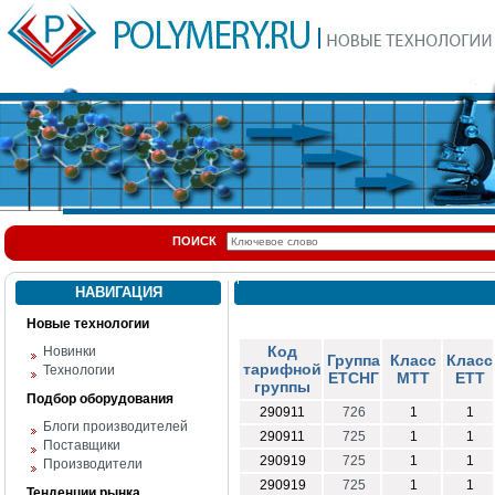
ПОИСК
НАВИГАЦИЯ
Новые технологии
Код
Новинки
Группа
Класс
Класс
тарифной
Технологии
ЕТСНГ
МТТ
ЕТТ
группы
Подбор оборудования
290911
726
1
1
Блоги производителей
290911
725
1
1
Поставщики
290919
725
1
1
Производители
290919
725
1
1
Тенденции рынка