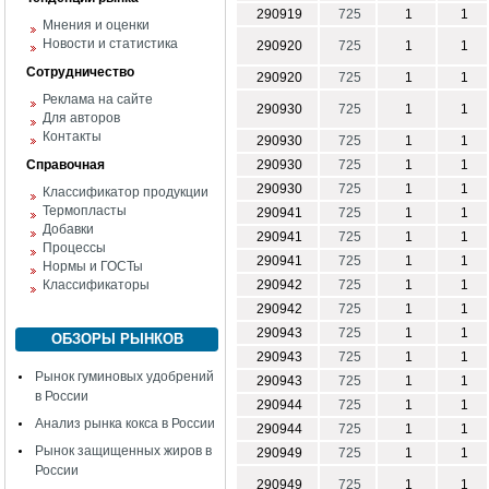
290919
725
1
1
Мнения и оценки
Новости и статистика
290920
725
1
1
Сотрудничество
290920
725
1
1
Реклама на сайте
290930
725
1
1
Для авторов
Контакты
290930
725
1
1
Справочная
290930
725
1
1
290930
725
1
1
Классификатор продукции
Термопласты
290941
725
1
1
Добавки
290941
725
1
1
Процессы
290941
725
1
1
Нормы и ГОСТы
Классификаторы
290942
725
1
1
290942
725
1
1
290943
725
1
1
ОБЗОРЫ РЫНКОВ
290943
725
1
1
Рынок гуминовых удобрений
290943
725
1
1
в России
290944
725
1
1
Анализ рынка кокса в России
290944
725
1
1
Рынок защищенных жиров в
290949
725
1
1
России
290949
725
1
1