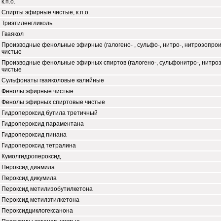
к.п.о.
Спирты эфирные чистые, к.п.о.
Триэтиленгликоль
Гваякол
Производные фенольные эфирные (галогено- , сульфо-, нитро-, нитрозопро
чистые
Производные фенольные эфирных спиртов (галогено-, сульфонитро-, нитро
чистые
Сульфонаты гваяколовые калийные
Фенолы эфирные чистые
Фенолы эфирных спиртовые чистые
Гидропероксид бутила третичный
Гидропероксид параментана
Гидропероксид пинана
Гидропероксид тетралина
Кумолгидропероксид
Пероксид диамила
Пероксид дикумила
Пероксид метилизобутилкетона
Пероксид метилэтилкетона
Пероксидциклогексанона