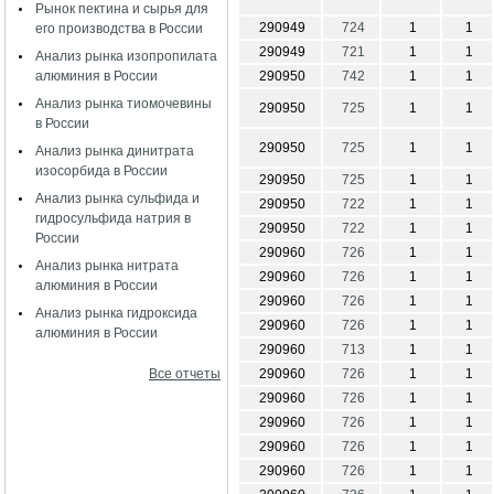
Рынок пектина и сырья для
290949
724
1
1
его производства в России
290949
721
1
1
Анализ рынка изопропилата
алюминия в России
290950
742
1
1
Анализ рынка тиомочевины
290950
725
1
1
в России
290950
725
1
1
Анализ рынка динитрата
изосорбида в России
290950
725
1
1
Анализ рынка сульфида и
290950
722
1
1
гидросульфида натрия в
290950
722
1
1
России
290960
726
1
1
Анализ рынка нитрата
290960
726
1
1
алюминия в России
290960
726
1
1
Анализ рынка гидроксида
290960
726
1
1
алюминия в России
290960
713
1
1
Все отчеты
290960
726
1
1
290960
726
1
1
290960
726
1
1
290960
726
1
1
290960
726
1
1