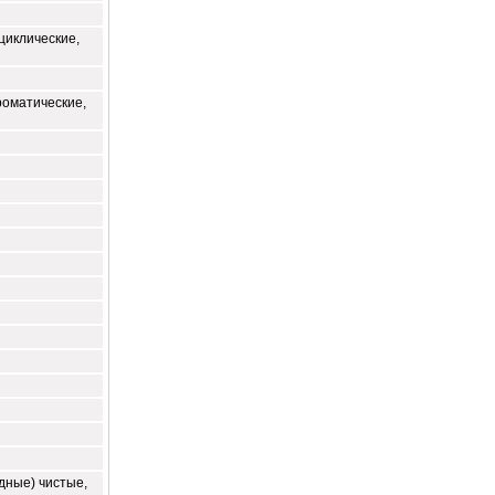
циклические,
роматические,
дные) чистые,