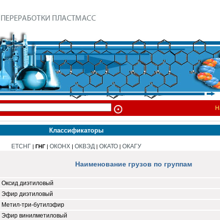
Н
Классификаторы
ЕТСНГ
ОКОНХ
ОКВЭД
ОКАТО
ОКАГУ
|
ГНГ
|
|
|
|
Наименование грузов по группам
Оксид диэтиловый
Эфир диэтиловый
Метил-три-бутилэфир
Эфир винилметиловый