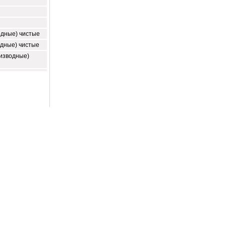
одные) чистые
одные) чистые
оизводные)