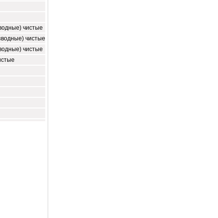
зводные) чистые
зводные) чистые
зводные) чистые
истые