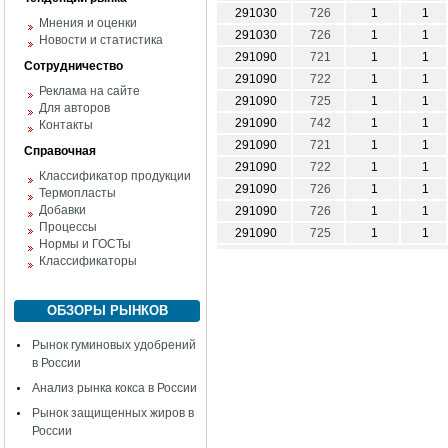
291030
726
1
1
Мнения и оценки
291030
726
1
1
Новости и статистика
291090
721
1
1
Сотрудничество
291090
722
1
1
Реклама на сайте
291090
725
1
1
Для авторов
291090
742
1
1
Контакты
291090
721
1
1
Справочная
291090
722
1
1
Классификатор продукции
291090
726
1
1
Термопласты
Добавки
291090
726
1
1
Процессы
291090
725
1
1
Нормы и ГОСТы
Классификаторы
ОБЗОРЫ РЫНКОВ
Рынок гуминовых удобрений
в России
Анализ рынка кокса в России
Рынок защищенных жиров в
России