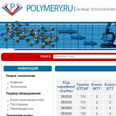
ПОИСК
НАВИГАЦИЯ
Новые технологии
Код
Новинки
Группа
Класс
Класс
тарифной
Технологии
ЕТСНГ
МТТ
ЕТТ
группы
Подбор оборудования
291010
726
1
1
Блоги производителей
291010
726
1
1
Поставщики
291020
726
1
1
Производители
291020
726
1
1
Тенденции рынка