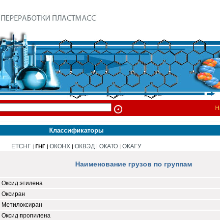
Н
Классификаторы
ЕТСНГ
ОКОНХ
ОКВЭД
ОКАТО
ОКАГУ
|
ГНГ
|
|
|
|
Наименование грузов по группам
Оксид этилена
Оксиран
Метилоксиран
Оксид пропилена