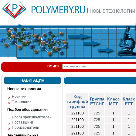
ПОИСК
НАВИГАЦИЯ
Новые технологии
Код
Новинки
Группа
Класс
Класс
тарифной
Технологии
ЕТСНГ
МТТ
ЕТТ
группы
Подбор оборудования
291100
725
1
1
Блоги производителей
291100
725
1
1
Поставщики
291100
725
1
1
Производители
291100
725
1
1
Тенденции рынка