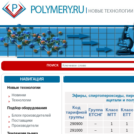
ПОИСК
НАВИГАЦИЯ
Новые технологии
Новинки
Эфиры, спиртопероксиды, пир
ацетали и пол
Технологии
Код
Подбор оборудования
Группа
Класс
Класс
тарифной
ЕТСНГ
МТТ
ЕТТ
Блоги производителей
группы
Поставщики
290900
–
1
1
Производители
291000
–
1
1
Тенденции рынка