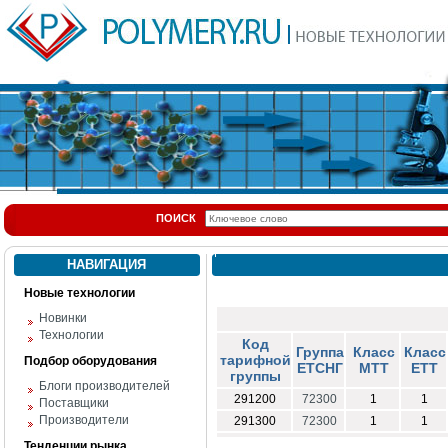
ПОИСК
НАВИГАЦИЯ
Новые технологии
Новинки
Технологии
Код
Группа
Класс
Класс
тарифной
Подбор оборудования
ЕТСНГ
МТТ
ЕТТ
группы
Блоги производителей
291200
72300
1
1
Поставщики
Производители
291300
72300
1
1
Тенденции рынка