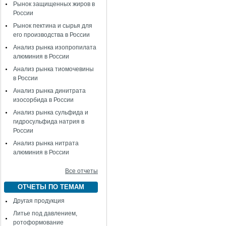
Рынок защищенных жиров в
России
Рынок пектина и сырья для
его производства в России
Анализ рынка изопропилата
алюминия в России
Анализ рынка тиомочевины
в России
Анализ рынка динитрата
изосорбида в России
Анализ рынка сульфида и
гидросульфида натрия в
России
Анализ рынка нитрата
алюминия в России
Все отчеты
ОТЧЕТЫ ПО ТЕМАМ
Другая продукция
Литье под давлением,
ротоформование