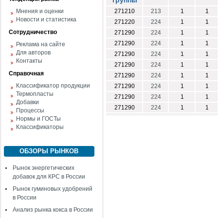
группы
Мнения и оценки
271210
213
1
1
Новости и статистика
271220
224
1
1
Сотрудничество
271290
224
1
1
271290
224
1
1
Реклама на сайте
Для авторов
271290
224
1
1
Контакты
271290
224
1
1
Справочная
271290
224
1
1
Классификатор продукции
271290
224
1
1
Термопласты
271290
224
1
1
Добавки
271290
224
1
1
Процессы
Нормы и ГОСТы
Классификаторы
ОБЗОРЫ РЫНКОВ
Рынок энергетических
добавок для КРС в России
Рынок гуминовых удобрений
в России
Анализ рынка кокса в России