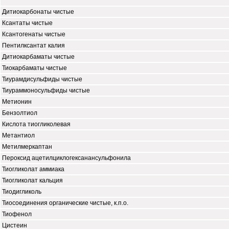
Дитиокарбонаты чистые
Ксантаты чистые
Ксантогенаты чистые
Пентилксантат калия
Дитиокарбаматы чистые
Тиокарбаматы чистые
Тиурамдисульфиды чистые
Тиураммоносульфиды чистые
Метионин
Бензолтиол
Кислота тиогликолевая
Метантиол
Метилмеркаптан
Пероксид ацетилциклогексанансульфонила
Тиогликолат аммиака
Тиогликолат кальция
Тиодигликоль
Тиосоединения органические чистые, к.п.о.
Тиофенол
Цистеин