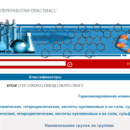
Н
Классификаторы
ГНГ
ОКОНХ
ОКВЭД
ОКАТО
ОКАГУ
ЕТСНГ
|
|
|
|
|
Гармонизированная номенк
рганические, гетероциклические, кислоты нуклеиновые и их соли, 
ические, гетероциклические, кислоты нуклеиновые и их соли, сул
Наименование грузов по группам