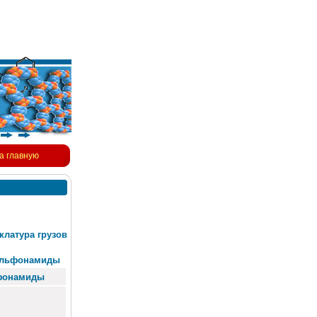
а главную
латура грузов
сульфонамиды
ьфонамиды