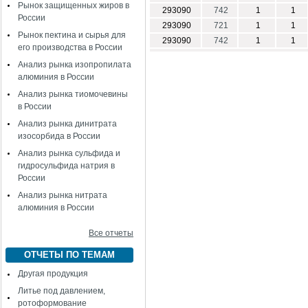
Рынок защищенных жиров в
293090
742
1
1
России
293090
721
1
1
Рынок пектина и сырья для
293090
742
1
1
его производства в России
Анализ рынка изопропилата
алюминия в России
Анализ рынка тиомочевины
в России
Анализ рынка динитрата
изосорбида в России
Анализ рынка сульфида и
гидросульфида натрия в
России
Анализ рынка нитрата
алюминия в России
Все отчеты
ОТЧЕТЫ ПО ТЕМАМ
Другая продукция
Литье под давлением,
ротоформование