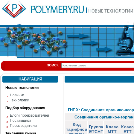
ПОИСК
НАВИГАЦИЯ
Новые технологии
Новинки
Технологии
Подбор оборудования
ГНГ X: Соединения органико-нео
Блоги производителей
Соединения органико-неорган
Поставщики
Код
Производители
Группа
Класс
Класс
тарифной
ЕТСНГ
МТТ
ЕТТ
Тенденции рынка