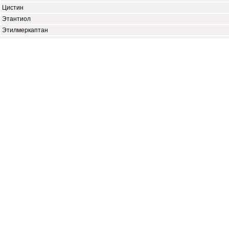
Цистин
Этантиол
Этилмеркаптан