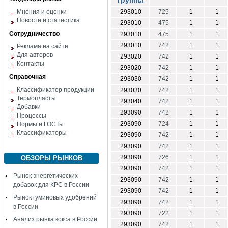
группы
Мнения и оценки
293010
725
1
1
Новости и статистика
293010
475
1
1
Сотрудничество
293010
475
1
1
293010
742
1
1
Реклама на сайте
Для авторов
293020
742
1
1
Контакты
293020
742
1
1
Справочная
293030
742
1
1
Классификатор продукции
293030
742
1
1
Термопласты
293040
742
1
1
Добавки
293090
742
1
1
Процессы
293090
724
1
1
Нормы и ГОСТы
Классификаторы
293090
742
1
1
293090
742
1
1
293090
726
1
1
ОБЗОРЫ РЫНКОВ
293090
742
1
1
Рынок энергетических
293090
742
1
1
добавок для КРС в России
293090
742
1
1
Рынок гуминовых удобрений
293090
742
1
1
в России
293090
722
1
1
Анализ рынка кокса в России
293090
742
1
1