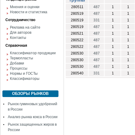
группы
Мнения и оценки
280511
487
1
1
Новости и статистика
280519
487
1
1
Сотрудничество
280519
331
1
1
280519
487
1
1
Реклама на сайте
Для авторов
280521
487
1
1
Контакты
280522
487
1
1
Справочная
280522
487
1
1
Классификатор продукции
280530
487
1
1
Термопласты
280530
487
1
1
Добавки
280530
487
1
1
Процессы
280540
331
1
1
Нормы и ГОСТы
Классификаторы
ОБЗОРЫ РЫНКОВ
Рынок гуминовых удобрений
в России
Анализ рынка кокса в России
Рынок защищенных жиров в
России