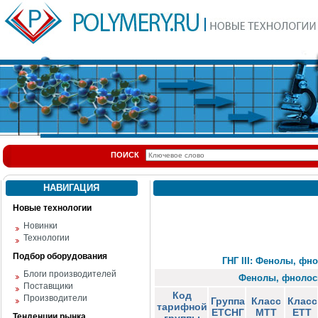
ПОИСК
НАВИГАЦИЯ
Новые технологии
Новинки
Технологии
Подбор оборудования
ГНГ III: Фенолы, фн
Блоги производителей
Фенолы, фнолосп
Поставщики
Код
Производители
Группа
Класс
Класс
тарифной
ЕТСНГ
МТТ
ЕТТ
Тенденции рынка