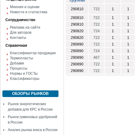
группы
Мнения и оценки
290810
722
1
1
Новости и статистика
290810
722
1
1
Сотрудничество
290810
722
1
1
Реклама на сайте
290820
724
1
1
Для авторов
Контакты
290820
722
1
1
290890
722
1
1
Справочная
290890
724
1
1
Классификатор продукции
290890
467
1
1
Термопласты
Добавки
290890
722
1
1
Процессы
290890
722
1
1
Нормы и ГОСТы
Классификаторы
ОБЗОРЫ РЫНКОВ
Рынок энергетических
добавок для КРС в России
Рынок гуминовых удобрений
в России
Анализ рынка кокса в России