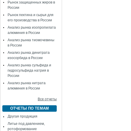
Рынок защищенных жиров в
России
Рынок пектина и сырья для
его производства в России
Анализ рынка изопропилата
алюминия в России
Анализ рынка тиомочевины
в России
Анализ рынка динитрата
изосорбида в России
Анализ рынка сульфида и
гидросульфида натрия в
России
Анализ рынка нитрата
алюминия в России
Все отчеты
ОТЧЕТЫ ПО ТЕМАМ
Другая продукция
Литье под давлением,
ротоформование