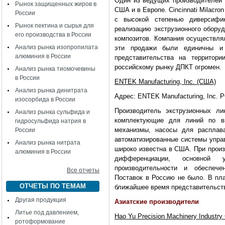
Один из ведущих производителей 
Рынок защищенных жиров в
США и в Европе. Cincinnati Milacro
России
с высокой степенью диверсифик
Рынок пектина и сырья для
реализацию экструзионного обору
его производства в России
композитов. Компания осуществля
Анализ рынка изопропилата
эти продажи были единичны и 
алюминия в России
представительства на территор
российскому рынку ДПКТ огромен.
Анализ рынка тиомочевины
в России
ENTEK Manufacturing, Inc. (США)
Анализ рынка динитрата
Адрес: ENTEK Manufacturing, Inc. 
изосорбида в России
Производитель экструзионных ли
Анализ рынка сульфида и
комплектующие для линий по вы
гидросульфида натрия в
механизмы, насосы для расплава
России
автоматизированные системы упра
Анализ рынка нитрата
широко известна в США. При произ
алюминия в России
дифференциации, основной
производительности и обеспече
Все отчеты
Поставок в Россию не было. В пл
ОТЧЕТЫ ПО ТЕМАМ
ближайшее время представительств
Другая продукция
Азиатские производители
Литье под давлением,
Hao Yu Precision Machinery Industry 
ротоформование