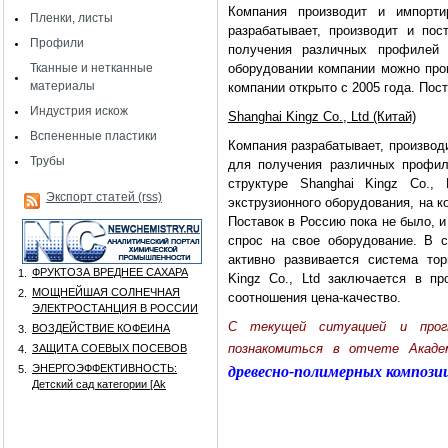
Компания производит и импорт
Пленки, листы
разрабатывает, производит и по
Профили
получения различных профилей 
Тканные и нетканные
оборудовании компании можно про
материалы
компании открыто с 2005 года. Пос
Индустрия искож
Shanghai Kingz Co., Ltd (Китай)
Вспененные пластики
Компания разрабатывает, производ
Трубы
для получения различных профил
структуре Shanghai Kingz Co.,
Экспорт статей (rss)
экструзионного оборудования, на 
Поставок в Россию пока не было, и
спрос на свое оборудование. В 
активно развивается система тор
ФРУКТОЗА ВРЕДНЕЕ САХАРА
1.
Kingz Co., Ltd заключается в пр
МОЩНЕЙШАЯ СОЛНЕЧНАЯ
2.
соотношения цена-качество.
ЭЛЕКТРОСТАНЦИЯ В РОССИИ
C текущей ситуацией и прог
ВОЗДЕЙСТВИЕ КОФЕИНА
3.
познакомиться в отчете Акад
ЗАЩИТА СОЕВЫХ ПОСЕВОВ
4.
ЭНЕРГОЭФФЕКТИВНОСТЬ:
5.
древесно-полимерных компози
Детский сад категории [Аk