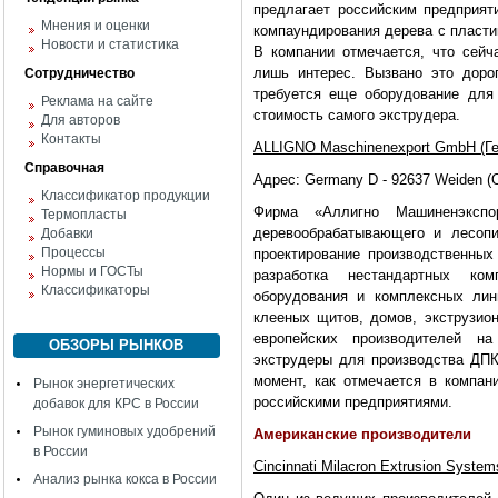
предлагает российским предприят
Мнения и оценки
компаундирования дерева с пласти
Новости и статистика
В компании отмечается, что сейч
лишь интерес. Вызвано это дорог
Сотрудничество
требуется еще оборудование для
Реклама на сайте
стоимость самого экструдера.
Для авторов
Контакты
ALLIGNO Maschinenexport GmbH (Ге
Справочная
Адрес: Germany D - 92637 Weiden (O
Классификатор продукции
Фирма «Аллигно Машиненэкспо
Термопласты
деревообрабатывающего и лесопи
Добавки
Процессы
проектирование производственных
Нормы и ГОСТы
разработка нестандартных ком
Классификаторы
оборудования и комплексных лин
клееных щитов, домов, экструзио
европейских производителей на
ОБЗОРЫ РЫНКОВ
экструдеры для производства ДПК
момент, как отмечается в компан
Рынок энергетических
российскими предприятиями.
добавок для КРС в России
Рынок гуминовых удобрений
Американские производители
в России
Cincinnati Milacron Extrusion Syste
Анализ рынка кокса в России