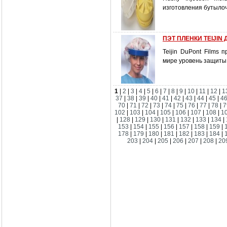
изготовления бутыло
ПЭТ ПЛЕНКИ TEIJIN
Teijin DuPont Films
мире уровень защиты 
1
|
2
|
3
|
4
|
5
|
6
|
7
|
8
|
9
|
10
|
11
|
12
|
1
37
|
38
|
39
|
40
|
41
|
42
|
43
|
44
|
45
|
4
70
|
71
|
72
|
73
|
74
|
75
|
76
|
77
|
78
|
7
102
|
103
|
104
|
105
|
106
|
107
|
108
|
1
|
128
|
129
|
130
|
131
|
132
|
133
|
134
|
153
|
154
|
155
|
156
|
157
|
158
|
159
|
178
|
179
|
180
|
181
|
182
|
183
|
184
|
203
|
204
|
205
|
206
|
207
|
208
|
20