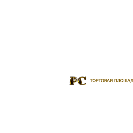
Куплю
19.04.2011
Белорусские рубли в Моск
18.04.2011
Индустриальные масла: И-
ИС-20, ИГС-68,И-5А, И-40А, И-50А, И
ИЛС-220(Мо), ИГП, ИТД
Москва
04.04.2011
Куплю Биг-Бэги, МКР на пе