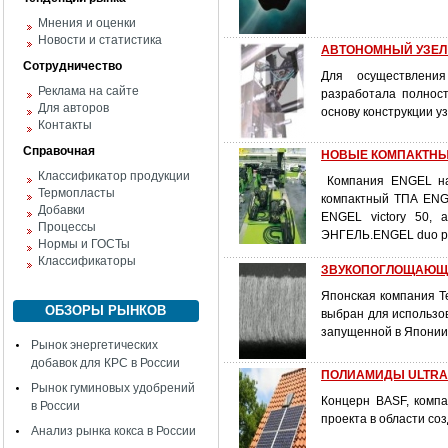
Мнения и оценки
Новости и статистика
АВТОНОМНЫЙ УЗЕЛ
Сотрудничество
Для осуществлени
Реклама на сайте
разработала полност
Для авторов
основу конструкции уз
Контакты
Справочная
НОВЫЕ КОМПАКТНЫ
Классификатор продукции
Компания ENGEL на 
Термопласты
компактный ТПА ENG
Добавки
ENGEL victory 50, 
Процессы
ЭНГЕЛЬ.ENGEL duo p
Нормы и ГОСТы
Классификаторы
ЗВУКОПОГЛОЩАЮЩИ
Японская компания Te
ОБЗОРЫ РЫНКОВ
выбран для использов
запущенной в Японии
Рынок энергетических
добавок для КРС в России
ПОЛИАМИДЫ ULTRA
Рынок гуминовых удобрений
Концерн BASF, компа
в России
проекта в области со
Анализ рынка кокса в России