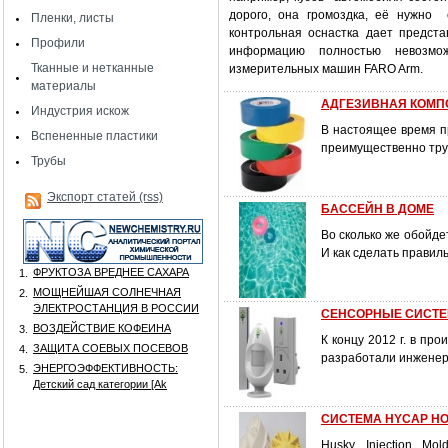
дорого, она громоздка, её нужно 
Пленки, листы
контрольная оснастка дает предста
Профили
информацию полностью невозмо
Тканные и нетканные
измерительных машин FARO Arm.
материалы
АДГЕЗИВНАЯ КОМП
Индустрия искож
В настоящее время п
Вспененные пластики
преимущественно тру
Трубы
Экспорт статей (rss)
БАССЕЙН В ДОМЕ
Во сколько же обойде
И как сделать прави
ФРУКТОЗА ВРЕДНЕЕ САХАРА
1.
МОЩНЕЙШАЯ СОЛНЕЧНАЯ
2.
ЭЛЕКТРОСТАНЦИЯ В РОССИИ
СЕНСОРНЫЕ СИСТЕ
ВОЗДЕЙСТВИЕ КОФЕИНА
3.
К концу 2012 г. в пр
ЗАЩИТА СОЕВЫХ ПОСЕВОВ
4.
разработали инженер
ЭНЕРГОЭФФЕКТИВНОСТЬ:
5.
Детский сад категории [Аk
СИСТЕМА HYCAP Н
Husky Injection Mo