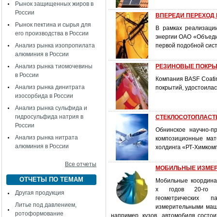
Рынок защищенных жиров в
России
ВПЕРЕДИ ПЕРЕХОД
Рынок пектина и сырья для
В рамках реализаци
его производства в России
энергии ОАО «Объедин
Анализ рынка изопропилата
первой подобной сис
алюминия в России
Анализ рынка тиомочевины
РЕЗИНОВЫЕ ПОКРЫТ
в России
Компания BASF Coati
Анализ рынка динитрата
покрытий, удостоилас
изосорбида в России
Анализ рынка сульфида и
гидросульфида натрия в
СТЕКЛОСОТОПЛАСТЫ
России
Обнинское научно-п
Анализ рынка нитрата
композиционные мат
алюминия в России
холдинга «РТ-Химком
Все отчеты
МОБИЛЬНЫЕ ИЗМЕ
ОТЧЕТЫ ПО ТЕМАМ
Мобильные координа
х годов 20-го 
Другая продукция
геометрических 
Литье под давлением,
измерительными маш
ротоформование
например, кузов автомобиля состои