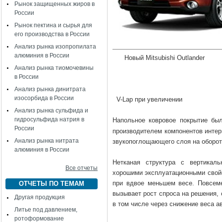
Рынок защищенных жиров в
России
Рынок пектина и сырья для
его производства в России
Анализ рынка изопропилата
алюминия в России
Новый Mitsubishi Ou
Анализ рынка тиомочевины
в России
Анализ рынка динитрата
изосорбида в России
V-Lap при увеличении
Анализ рынка сульфида и
гидросульфида натрия в
Напольное ковровое покрытие был
России
производителем компонентов интер
Анализ рынка нитрата
звукопоглощающего слоя на оборот
алюминия в России
Нетканая структура с вертикал
Все отчеты
хорошими эксплуатационными свой
при вдвое меньшем весе. Повсеме
ОТЧЕТЫ ПО ТЕМАМ
вызывает рост спроса на решения,
Другая продукция
в том числе через снижение веса а
Литье под давлением,
ротоформование