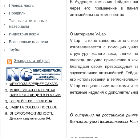
В будущем компания Тейджин нам
Пленки, листы
через его применение в панел
Профили
автомобильных компонентах.
Тканные и нетканные
материалы
О материале V-Lap
Индустрия искож
V-Lap – это нетканое полотно с ве
Вспененные пластики
изготавливается с помощью уник
Трубы
структуру малого веса, легко 
очередь получил применение в кач
Экспорт статей (rss)
благодаря своим превосходным з
звукоизоляции автомобилей. Тейдж
его использования в теплоизоляц
ФРУКТОЗА ВРЕДНЕЕ САХАРА
1.
V-Lap специальными пленками и с
МОЩНЕЙШАЯ СОЛНЕЧНАЯ
2.
нетканые изделия с дополнительно
ЭЛЕКТРОСТАНЦИЯ В РОССИИ
ВОЗДЕЙСТВИЕ КОФЕИНА
3.
ЗАЩИТА СОЕВЫХ ПОСЕВОВ
4.
ЭНЕРГОЭФФЕКТИВНОСТЬ:
5.
О ситуации на российском рынк
Детский сад категории [Аk
Конъюнктуры Промышленных Рын