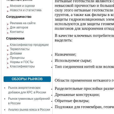
Нетканые геотекстили являются 
невысокой прочностью и большой
Мнения и оценки
силу этого нетканые геотекстил
Новости и статистика
грунтов, а также как фильтры в 
Сотрудничество
защиты гидроизоляционных элеме
Реклама на сайте
используются для защиты геомем
Для авторов
полигонов для захоронения отход
Контакты
В качестве ключевых потребитель
Справочная
выделить:
Классификатор продукции
Термопласты
Добавки
Назначение;
Процессы
Используемое сырье;
Нормы и ГОСТы
Тип соединения нитей или волок
Классификаторы
ОБЗОРЫ РЫНКОВ
Области применения нетканого г
Рынок энергетических
Разделительные прослойки разли
добавок для КРС в России
Дренажные конструкции;
Рынок гуминовых удобрений
Обратные фильтры;
в России
Подложки для геомембран, геояче
Анализ рынка кокса в России