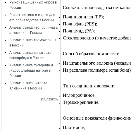
Рынок защищенных жиров в
Сырье для производства нетканог
России
Рынок пектина и сырья для
Полипропилен (РР);
его производства в России
Полиэфир
(PES)
;
Анализ рынка изопропилата
Полиамид
(PA)
;
алюминия в России
Стекловолокно (в качестве добаво
Анализ рынка тиомочевины
в России
Анализ рынка динитрата
Способ образования холста:
изосорбида в России
Из штапельного волокна (чесальн
Анализ рынка сульфида и
Из расплава полимера (спанбонд)
гидросульфида натрия в
России
Анализ рынка нитрата
Тип соединения волокон:
алюминия в России
Иглопробивное;
Все отчеты
Термоскрепление.
Основные показатели физико-хим
Плотность;