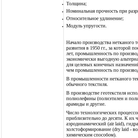
Толщина;
Номинальная прочность при разр
Относительное удлинение;
Модуль упругости.
Начало производства нетканого т
развития в 1950 гг., за которой п
лет, промышленность по произво
экономически выгодную альтерна
для целевых конечных назначени
чем промышленность по производ
В промышленности нетканого тек
обычного текстиля.
В производстве геотекстиля исп
полиолефины (полиэтилен и полип
арамиды и другие.
Число технологических процессо
приблизительно до десяти. К их 
аэродинамический (
air
laid
), гид
холстоформирование (
dry
laid
- в
химическим способом).