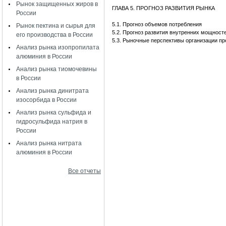
Рынок защищенных жиров в
ГЛАВА 5. ПРОГНОЗ РАЗВИТИЯ РЫНКА
России
5.1. Прогноз объемов потребления
Рынок пектина и сырья для
5.2. Прогноз развития внутренних мощност
его производства в России
5.3. Рыночные перспективы организации пр
Анализ рынка изопропилата
алюминия в России
Анализ рынка тиомочевины
в России
Анализ рынка динитрата
изосорбида в России
Анализ рынка сульфида и
гидросульфида натрия в
России
Анализ рынка нитрата
алюминия в России
Все отчеты