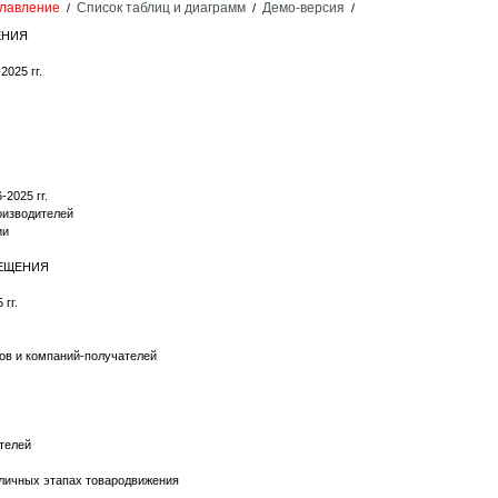
лавление
Список таблиц и диаграмм
Демо-версия
/
/
/
ЕНИЯ
2025 гг.
2025 гг.
оизводителей
ии
МЕЩЕНИЯ
гг.
ов и компаний-получателей
телей
зличных этапах товародвижения