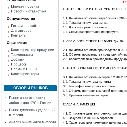
Ог
Мнения и оценки
ГЛАВА 1. ОБЪЕМ И СТРУКТУРА ПОТРЕБЛ
Новости и статистика
1.1. Динамика объемов потребления в 2016-
Сотрудничество
1.2. Товарная структура рынка
Реклама на сайте
1.3. Доля импортных поставок
Для авторов
1.4. Схема распространения продукта
Контакты
ГЛАВА 2. ВНУТРЕННЕЕ ПРОИЗВОДСТВО
Справочная
Классификатор продукции
2.1. Динамика объемов производства в 2016-
Термопласты
2.2. Объемы производства предприятий-пр
2.3. Характеристика производимой продукц
Добавки
Процессы
ГЛАВА 3. ВОЗМОЖНОСТИ ИМПОРТОЗА
Нормы и ГОСТы
Классификаторы
3.1. Динамика объемов импорта в 2016-2025 
3.2. Товарная структура импорта
3.3. География импортных поставок
ОБЗОРЫ РЫНКОВ
3.4. Объемы поставок компаний-поставщик
3.5. Причины наличия импорта
Рынок энергетических
добавок для КРС в России
ГЛАВА 4. АНАЛИЗ ЦЕН
Рынок гуминовых удобрений
4.1. Отпускные цены внутренних производи
в России
4.2. Закупочные цены импортеров
Анализ рынка кокса в России
4.3. Характеристика изменения цены на ра