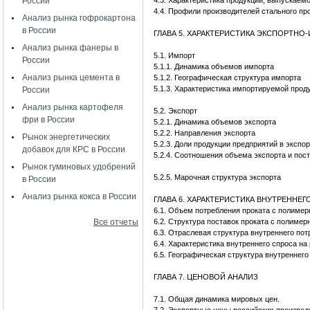
России
4.3. Характеристика продукции, выпускае
4.4. Профили производителей стального п
Анализ рынка гофрокартона
в России
ГЛАВА 5. ХАРАКТЕРИСТИКА ЭКСПОРТН
Анализ рынка фанеры в
5.1. Импорт
России
5.1.1. Динамика объемов импорта
Анализ рынка цемента в
5.1.2. Географическая структура импорта
5.1.3. Характеристика импортируемой прод
России
Анализ рынка картофеля
5.2. Экспорт
фри в России
5.2.1. Динамика объемов экспорта
5.2.2. Направления экспорта
Рынок энергетических
5.2.3. Доли продукции предприятий в экспо
добавок для КРС в России
5.2.4. Соотношения объема экспорта и пос
Рынок гуминовых удобрений
5.2.5. Марочная структура экспорта
в России
Анализ рынка кокса в России
ГЛАВА 6. ХАРАКТЕРИСТИКА ВНУТРЕННЕГ
6.1. Объем потребления проката с полиме
Все отчеты
6.2. Структура поставок проката с полиме
6.3. Отраслевая структура внутреннего по
6.4. Характеристика внутреннего спроса н
6.5. Географическая структура внутреннего
ГЛАВА 7. ЦЕНОВОЙ АНАЛИЗ
7.1. Общая динамика мировых цен.