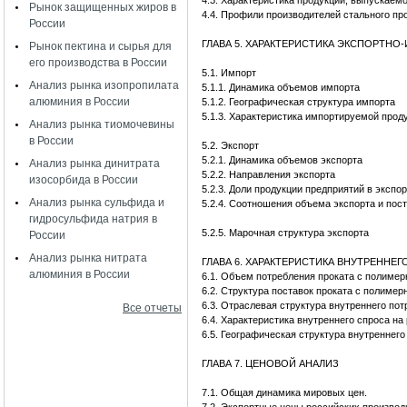
4.3. Характеристика продукции, выпускае
Рынок защищенных жиров в
4.4. Профили производителей стального п
России
ГЛАВА 5. ХАРАКТЕРИСТИКА ЭКСПОРТН
Рынок пектина и сырья для
его производства в России
5.1. Импорт
Анализ рынка изопропилата
5.1.1. Динамика объемов импорта
алюминия в России
5.1.2. Географическая структура импорта
5.1.3. Характеристика импортируемой прод
Анализ рынка тиомочевины
в России
5.2. Экспорт
5.2.1. Динамика объемов экспорта
Анализ рынка динитрата
5.2.2. Направления экспорта
изосорбида в России
5.2.3. Доли продукции предприятий в экспо
Анализ рынка сульфида и
5.2.4. Соотношения объема экспорта и пос
гидросульфида натрия в
5.2.5. Марочная структура экспорта
России
Анализ рынка нитрата
ГЛАВА 6. ХАРАКТЕРИСТИКА ВНУТРЕННЕГ
алюминия в России
6.1. Объем потребления проката с полиме
6.2. Структура поставок проката с полиме
6.3. Отраслевая структура внутреннего по
Все отчеты
6.4. Характеристика внутреннего спроса н
6.5. Географическая структура внутреннего
ГЛАВА 7. ЦЕНОВОЙ АНАЛИЗ
7.1. Общая динамика мировых цен.