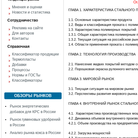
Ог
Мнения и оценки
ГЛАВА 1. ХАРАКТЕРИСТИКА СТАЛЬНОГ
Новости и статистика
1.1. Основные характеристики продукта
Сотрудничество
1.2. Виды и классификация проката с пол
Реклама на сайте
1.3. Характеристика полимерных покрытий
Для авторов
1.3.1. Общая характеристика полимерным 
Контакты
1.3.2. Текущая ситуация на российском ры
1.4. Области применения проката с полим
Справочная
Классификатор продукции
ГЛАВА 2. ТЕХНОЛОГИЯ ПРОИЗВОДСТВА
Термопласты
2.1. Нанесение жидких покрытий методом coi
Добавки
2.2. Порошковая окраска рулонного металла 
Процессы
Нормы и ГОСТы
ГЛАВА 3. МИРОВОЙ РЫНОК
Классификаторы
3.1. Текущая ситуация на мировом рынке
3.2. Перспективы развития мирового рынка
ОБЗОРЫ РЫНКОВ
ГЛАВА 4. ВНУТРЕННИЙ РЫНОК СТАЛЬН
Рынок энергетических
добавок для КРС в России
4.1. Характеристика производственных мо
4.2. Динамика объемов внутреннего произв
Рынок гуминовых удобрений
4.2.1. Объем производства на предприятия
в России
Анализ рынка кокса в России
4.2.2. Загрузка мощностей