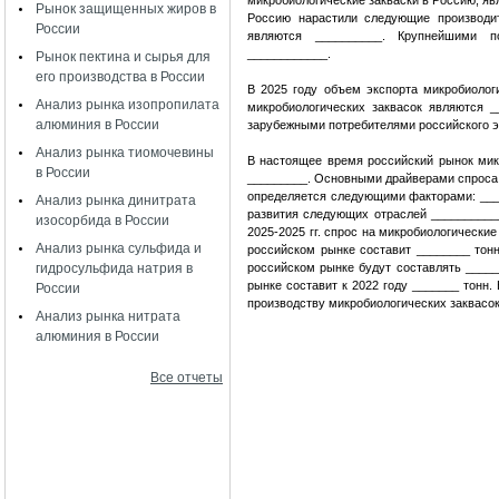
микробиологические закваски в Россию, яв
Рынок защищенных жиров в
Россию нарастили следующие производи
России
являются __________. Крупнейшими п
____________.
Рынок пектина и сырья для
его производства в России
В 2025 году объем экспорта микробиолог
Анализ рынка изопропилата
микробиологических заквасок являются 
алюминия в России
зарубежными потребителями российского э
Анализ рынка тиомочевины
В настоящее время российский рынок микр
в России
_________. Основными драйверами спроса 
определяется следующими факторами: ____
Анализ рынка динитрата
развития следующих отраслей ___________
изосорбида в России
2025-2025 гг. спрос на микробиологически
Анализ рынка сульфида и
российском рынке составит ________ тонн
гидросульфида натрия в
российском рынке будут составлять ____
рынке составит к 2022 году _______ тонн
России
производству микробиологических заквасок
Анализ рынка нитрата
алюминия в России
Все отчеты