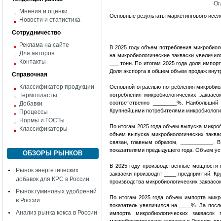
Ог
Мнения и оценки
Основные результаты маркетингового иссл
Новости и статистика
Сотрудничество
Реклама на сайте
В 2025 году объем потребления микробиол
Для авторов
на микробиологические закваски увеличил
Контакты
___ тонн. По итогам 2025 года доля импо
Доля экспорта в общем объем продаж внут
Справочная
Классификатор продукции
Основной отраслью потребления микробиол
Термопласты
потребления микробиологических заквасо
соответственно ________%. Наибольший 
Добавки
Крупнейшими потребителями микробиологи
Процессы
Нормы и ГОСТы
По итогам 2025 года объем выпуска микроб
Классификаторы
объем выпуска микробиологических заква
связан, главным образом, ___________. 
показателями предыдущего года. Объем ус
ОБЗОРЫ РЫНКОВ
В 2025 году производственные мощности 
Рынок энергетических
закваски производят ____ предприятий. К
добавок для КРС в России
производства микробиологических заквасо
Рынок гуминовых удобрений
По итогам 2025 года объем импорта микр
в России
показатель увеличился на ____%. За посл
Анализ рынка кокса в России
импорта микробиологических заквасок