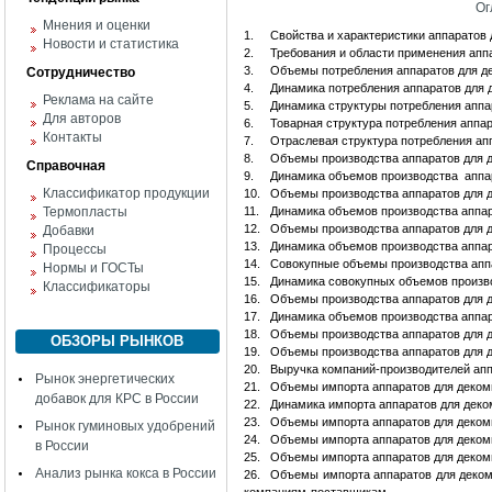
Ог
Мнения и оценки
1.
Свойства и характеристики аппаратов
Новости и статистика
2.
Требования и области применения апп
3.
Объемы потребления аппаратов для де
Сотрудничество
4.
Динамика потребления аппаратов для д
Реклама на сайте
5.
Динамика структуры потребления аппар
Для авторов
6.
Товарная структура потребления аппа
Контакты
7.
Отраслевая структура потребления ап
8.
Объемы производства аппаратов для д
Справочная
9.
Динамика объемов производства аппар
Классификатор продукции
10.
Объемы производства аппаратов для д
Термопласты
11.
Динамика объемов производства аппар
12.
Объемы производства аппаратов для д
Добавки
13.
Динамика объемов производства аппар
Процессы
14.
Совокупные объемы производства аппа
Нормы и ГОСТы
15.
Динамика совокупных объемов производ
Классификаторы
16.
Объемы производства аппаратов для д
17.
Динамика объемов производства аппара
18.
Объемы производства аппаратов для д
ОБЗОРЫ РЫНКОВ
19.
Объемы производства аппаратов для д
20.
Выручка компаний-производителей апп
Рынок энергетических
21.
Объемы импорта аппаратов для декомп
добавок для КРС в России
22.
Динамика импорта аппаратов для деком
23.
Объемы импорта аппаратов для декомп
Рынок гуминовых удобрений
24.
Объемы импорта аппаратов для деком
в России
25.
Объемы импорта аппаратов для деком
Анализ рынка кокса в России
26.
Объемы импорта аппаратов для деком