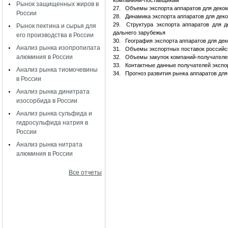
компаниям-поставщикам
Рынок защищенных жиров в
27.
Объемы экспорта аппаратов для деком
России
28.
Динамика экспорта аппаратов для деко
29.
Структура экспорта аппаратов для 
Рынок пектина и сырья для
дальнего зарубежья
его производства в России
30.
География экспорта аппаратов для де
Анализ рынка изопропилата
31.
Объемы экспортных поставок российс
алюминия в России
32.
Объемы закупок компаний-получателей
33.
Контактные данные получателей экспо
Анализ рынка тиомочевины
34.
Прогноз развития рынка аппаратов для
в России
Анализ рынка динитрата
изосорбида в России
Анализ рынка сульфида и
гидросульфида натрия в
России
Анализ рынка нитрата
алюминия в России
Все отчеты