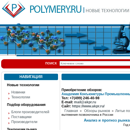
ПОИСК
НАВИГАЦИЯ
Новые технологии
Приобретение обзоров:
Новинки
Академия Конъюнктуры Промышленны
Технологии
Тел: +7(499) 246-40-98
E-mail:
mail@akpr.ru
Подбор оборудования
Сайт:
https://www.akpr.ru/
Главная
Обзоры рынков
Литье п
>
>
Блоги производителей
вытяжения позвоночника в России
Поставщики
Анализ и прогноз рынк
Производители
Год
Тенденции рынка