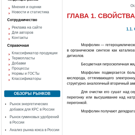
Ог
Мнения и оценки
Новости и статистика
ГЛАВА 1. СВОЙСТВ
Сотрудничество
Реклама на сайте
1.1.
Для авторов
Контакты
Морфолин — гетероциклическо
Справочная
в органическом синтезе как катализ
Классификатор продукции
дитиолов.
Термопласты
Добавки
Бесцветная гигроскопичная жи
Процессы
Морфолин подвергается боль
Нормы и ГОСТы
кислорода, оттягивающего электронн
Классификаторы
структурно аналогичный вторичный ами
Для очистки его сушат над с
ОБЗОРЫ РЫНКОВ
перегонку или высушивание над нат
перегонкой.
Рынок энергетических
добавок для КРС в России
Морфолин получают дегидрата
Рынок гуминовых удобрений
в России
Анализ рынка кокса в России