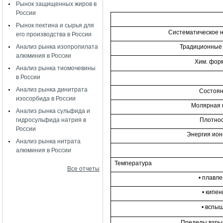
Рынок защищенных жиров в
России
Рынок пектина и сырья для
Систематическое 
его производства в России
Традиционные
Анализ рынка изопропилата
алюминия в России
Хим. фор
Анализ рынка тиомочевины
в России
Анализ рынка динитрата
Состоя
изосорбида в России
Молярная 
Анализ рынка сульфида и
Плотно
гидросульфида натрия в
России
Энергия ио
Анализ рынка нитрата
алюминия в России
Температура
Все отчеты
• плавл
• кипен
• вспы
Пределы взры