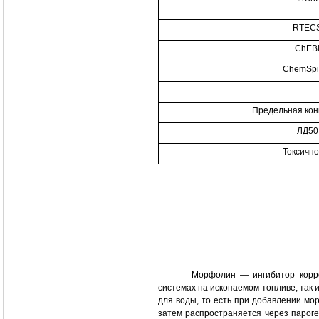
RTEC
ChEB
ChemSpi
Предельная ко
ЛД50
Токсично
Морфолин — ингибитор корро
системах на ископаемом топливе, так 
для воды, то есть при добавлении мо
затем распространяется через парог