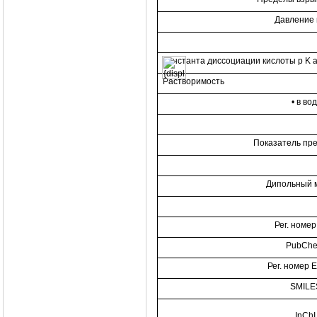
Давление
Константа диссоциации кислоты p K 
Растворимость
• в во
Показатель пр
Дипольный 
Рег. номе
PubCh
Рег. номер 
SMILE
InChI