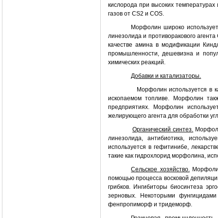
кислорода при высоких температурах 
газов от CS2 и COS.
Морфолин широко используетс
линезолида и противоракового агента 
качестве амина в модификации Киндл
промышленности, дешевизна и попул
химических реакций.
Добавки и катализаторы.
Морфолин используется в качестве
ископаемом топливе. Морфолин так
предприятиях. Морфолин используе
желирующего агента для обработки уг
Органический синтез.
Морфоли
линезолида, антибиотика, использ
используется в гефитинибе, лекарст
такие как гидрохлорид морфолина, исп
Сельское хозяйство.
Морфолин
помощью процесса восковой депиляции
грибков. Ингибиторы биосинтеза эрг
зерновых. Некоторыми фунгицидами
фенпропиморф и тридеморф.
Резиновая промышленность.