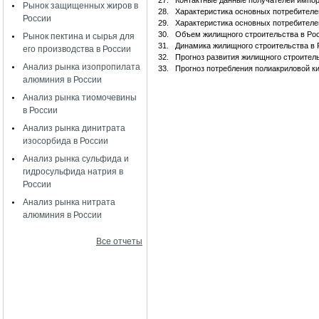
27.
Контактные данные получателей импор
Рынок защищенных жиров в
28.
Характеристика основных потребителе
России
29.
Характеристика основных потребителе
30.
Объем жилищного строительства в Ро
Рынок пектина и сырья для
31.
Динамика жилищного строительства в 
его производства в России
32.
Прогноз развития жилищного строител
Анализ рынка изопропилата
33.
Прогноз потребления полиакриловой к
алюминия в России
Анализ рынка тиомочевины
в России
Анализ рынка динитрата
изосорбида в России
Анализ рынка сульфида и
гидросульфида натрия в
России
Анализ рынка нитрата
алюминия в России
Все отчеты