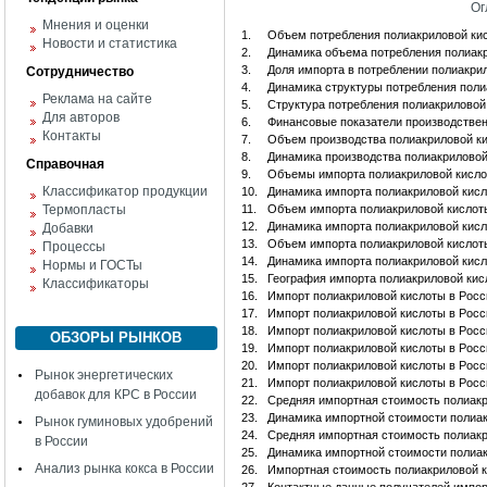
Ог
Мнения и оценки
1.
Объем потребления полиакриловой ки
Новости и статистика
2.
Динамика объема потребления полиак
3.
Доля импорта в потреблении полиакри
Сотрудничество
4.
Динамика структуры потребления поли
Реклама на сайте
5.
Структура потребления полиакриловой
Для авторов
6.
Финансовые показатели производствен
Контакты
7.
Объем производства полиакриловой к
8.
Динамика производства полиакриловой
Справочная
9.
Объемы импорта полиакриловой кисло
Классификатор продукции
10.
Динамика импорта полиакриловой кис
Термопласты
11.
Объем импорта полиакриловой кислот
12.
Динамика импорта полиакриловой кис
Добавки
13.
Объем импорта полиакриловой кислот
Процессы
14.
Динамика импорта полиакриловой кисл
Нормы и ГОСТы
15.
География импорта полиакриловой кис
Классификаторы
16.
Импорт полиакриловой кислоты в Росс
17.
Импорт полиакриловой кислоты в Росс
18.
Импорт полиакриловой кислоты в Росс
ОБЗОРЫ РЫНКОВ
19.
Импорт полиакриловой кислоты в Росс
20.
Импорт полиакриловой кислоты в Росс
Рынок энергетических
21.
Импорт полиакриловой кислоты в Росс
добавок для КРС в России
22.
Средняя импортная стоимость полиакр
23.
Динамика импортной стоимости полиак
Рынок гуминовых удобрений
24.
Средняя импортная стоимость полиакр
в России
25.
Динамика импортной стоимости полиак
Анализ рынка кокса в России
26.
Импортная стоимость полиакриловой к