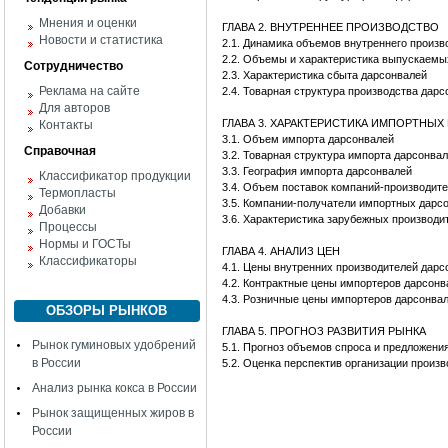
Мнения и оценки
ГЛАВА 2. ВНУТРЕННЕЕ ПРОИЗВОДСТВО
Новости и статистика
2.1. Динамика объемов внутреннего произв
2.2. Объемы и характеристика выпускаемы
Сотрудничество
2.3. Характеристика сбыта дарсонвалей
Реклама на сайте
2.4. Товарная структура производства дар
Для авторов
ГЛАВА 3. ХАРАКТЕРИСТИКА ИМПОРТНЫХ
Контакты
3.1. Объем импорта дарсонвалей
Справочная
3.2. Товарная структура импорта дарсонва
3.3. География импорта дарсонвалей
Классификатор продукции
3.4. Объем поставок компаний-производите
Термопласты
3.5. Компании-получатели импортных дарс
Добавки
3.6. Характеристика зарубежных производ
Процессы
Нормы и ГОСТы
ГЛАВА 4. АНАЛИЗ ЦЕН
Классификаторы
4.1. Цены внутренних производителей дарс
4.2. Контрактные цены импортеров дарсонв
4.3. Розничные цены импортеров дарсонва
ОБЗОРЫ РЫНКОВ
ГЛАВА 5. ПРОГНОЗ РАЗВИТИЯ РЫНКА
Рынок гуминовых удобрений
5.1. Прогноз объемов спроса и предложени
в России
5.2. Оценка перспектив организации произ
Анализ рынка кокса в России
Рынок защищенных жиров в
России