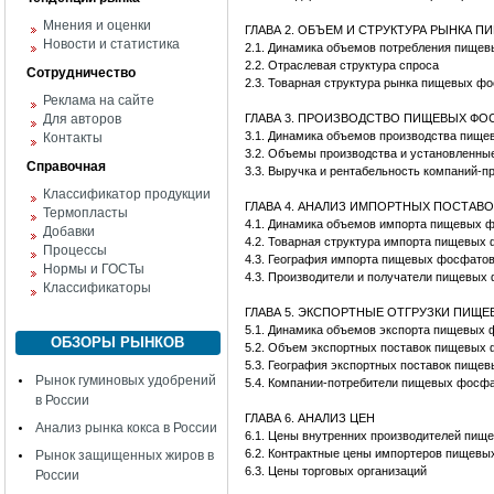
Мнения и оценки
ГЛАВА 2. ОБЪЕМ И СТРУКТУРА РЫНКА 
Новости и статистика
2.1. Динамика объемов потребления пищ
2.2. Отраслевая структура спроса
Сотрудничество
2.3. Товарная структура рынка пищевых ф
Реклама на сайте
Для авторов
ГЛАВА 3. ПРОИЗВОДСТВО ПИЩЕВЫХ ФО
3.1. Динамика объемов производства пищ
Контакты
3.2. Объемы производства и установленн
Справочная
3.3. Выручка и рентабельность компаний-
Классификатор продукции
ГЛАВА 4. АНАЛИЗ ИМПОРТНЫХ ПОСТАВ
Термопласты
4.1. Динамика объемов импорта пищевых
Добавки
4.2. Товарная структура импорта пищевых
Процессы
4.3. География импорта пищевых фосфато
Нормы и ГОСТы
4.3. Производители и получатели пищевых
Классификаторы
ГЛАВА 5. ЭКСПОРТНЫЕ ОТГРУЗКИ ПИЩ
5.1. Динамика объемов экспорта пищевых
ОБЗОРЫ РЫНКОВ
5.2. Объем экспортных поставок пищевых
5.3. География экспортных поставок пище
Рынок гуминовых удобрений
5.4. Компании-потребители пищевых фосф
в России
ГЛАВА 6. АНАЛИЗ ЦЕН
Анализ рынка кокса в России
6.1. Цены внутренних производителей пи
6.2. Контрактные цены импортеров пищев
Рынок защищенных жиров в
6.3. Цены торговых организаций
России