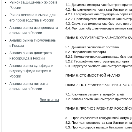
Рынок защищенных жиров в
4.1. Динамика импорта каш быстрого приго
России
4.2. Направления импорта каш быстрого пр
4.2.1. Географическая структура импорта 
Рынок пектина и сырья для
4.2.2. Производители импортных каш быстр
его производства в России
4.3. Структура импорта каш быстрого приг
Анализ рынка изопропилата
4.4. Факторы, обуславливающие импорт ка
алюминия в России
ГЛАВА 5. ХАРАКТЕРИСТИКА ЭКСПОРТА 
Анализ рынка тиомочевины
в России
5.1. Динамика экспортных поставок
5.2. Направления экспорта
Анализ рынка динитрата
5.2.1. Компании-производители каш быстро
изосорбида в России
5.2.2. Географическая структура экспорта
Анализ рынка сульфида и
5.3. Структура экспорт каш быстрого приго
гидросульфида натрия в
ГЛАВА 6. СТОИМОСТНОЙ АНАЛИЗ
России
Анализ рынка нитрата
ГЛАВА 7. ПОТРЕБЛЕНИЕ КАШ БЫСТРОГ
алюминия в России
7.1. Ключевые сегменты потребителей
7.2. Каналы сбыта каш быстрого приготовл
Все отчеты
ГЛАВА 8. ПРОГНОЗ РАЗВИТИЯ РОССИЙ
8.1. Прогноз развития конкурентной ситуац
8.2. Прогноз производства каш быстрого пр
8.3. Прогноз спроса на каши быстрого приг