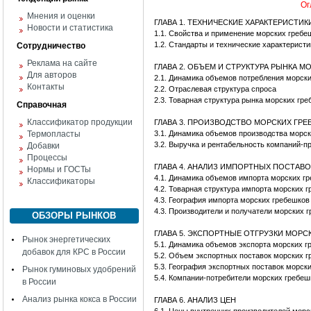
Ог
Мнения и оценки
ГЛАВА 1. ТЕХНИЧЕСКИЕ ХАРАКТЕРИСТИ
Новости и статистика
1.1. Свойства и применение морских гребе
1.2. Стандарты и технические характерист
Сотрудничество
Реклама на сайте
ГЛАВА 2. ОБЪЕМ И СТРУКТУРА РЫНКА 
Для авторов
2.1. Динамика объемов потребления морс
Контакты
2.2. Отраслевая структура спроса
2.3. Товарная структура рынка морских гр
Справочная
Классификатор продукции
ГЛАВА 3. ПРОИЗВОДСТВО МОРСКИХ ГРЕ
Термопласты
3.1. Динамика объемов производства морс
3.2. Выручка и рентабельность компаний-п
Добавки
Процессы
ГЛАВА 4. АНАЛИЗ ИМПОРТНЫХ ПОСТАВ
Нормы и ГОСТы
4.1. Динамика объемов импорта морских г
Классификаторы
4.2. Товарная структура импорта морских 
4.3. География импорта морских гребешко
4.3. Производители и получатели морских 
ОБЗОРЫ РЫНКОВ
ГЛАВА 5. ЭКСПОРТНЫЕ ОТГРУЗКИ МОРС
Рынок энергетических
5.1. Динамика объемов экспорта морских г
добавок для КРС в России
5.2. Объем экспортных поставок морских 
5.3. География экспортных поставок морск
Рынок гуминовых удобрений
5.4. Компании-потребители морских гребеш
в России
Анализ рынка кокса в России
ГЛАВА 6. АНАЛИЗ ЦЕН