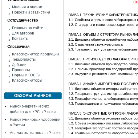
Ог
Мнения и оценки
Новости и статистика
ГЛАВА 1. ТЕХНИЧЕСКИЕ ХАРАКТЕРИСТИ
1.1. Свойства и применение лабораторных 
Сотрудничество
1.2. Стандарты и технические характерист
Реклама на сайте
Для авторов
ГЛАВА 2. ОБЪЕМ И СТРУКТУРА РЫНКА 
Контакты
2.1. Динамика объемов потребления лабор
2.2. Отраслевая структура спроса
Справочная
2.3. Товарная структура рынка лабораторн
Классификатор продукции
Термопласты
ГЛАВА 3. ПРОИЗВОДСТВО ЛАБОРАТОРН
3.1. Динамика объемов производства лабо
Добавки
3.2. Объемы производства предприятий-пр
Процессы
3.3. Выручка и рентабельность компаний-п
Нормы и ГОСТы
Классификаторы
ГЛАВА 4. АНАЛИЗ ИМПОРТНЫХ ПОСТАВ
4.1. Динамика объемов импорта лаборатор
4.2. Товарная структура импорта лаборато
ОБЗОРЫ РЫНКОВ
4.3. География импорта лабораторных инк
4.3. Производители и получатели лаборато
Рынок энергетических
добавок для КРС в России
ГЛАВА 5. ЭКСПОРТНЫЕ ОТГРУЗКИ ЛАБ
5.1. Динамика объемов экспорта лаборато
Рынок гуминовых удобрений
5.2. Объем экспортных поставок лаборато
в России
5.3. География экспортных поставок лабор
Анализ рынка кокса в России
5.4. Компании-потребители лабораторных и