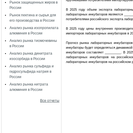
Крупнейшими потребителями импортируемо
Рынок защищенных жиров в
России
В 2025 году объем экспорта лабораторн
лабораторных инкубаторов являются _____
Рынок пектина и сырья для
потребителями российского экспорта лабо
его производства в России
Анализ рынка изопропилата
В 2025 году цены внутренних производи
алюминия в России
импортеров лабораторных инкубаторов в 
Анализ рынка тиомочевины
Прогноз рынка лабораторных инкубаторо
в России
инкубаторы будет определяться динамикой
инкубаторов составляет _________. В 202
Анализ рынка динитрата
лабораторных инкубаторов на российско
изосорбида в России
лабораторных инкубаторов на российском 
Анализ рынка сульфида и
гидросульфида натрия в
России
Анализ рынка нитрата
алюминия в России
Все отчеты