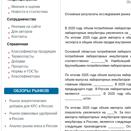
Ог
Мнения и оценки
Новости и статистика
Основные результаты исследования рынка
Сотрудничество
Реклама на сайте
В 2025 году объем потребления лаборатор
Для авторов
лабораторные инкубаторы увеличился на _
Контакты
По итогам 2025 года доля импорта в об
экспорта в общем объем продаж внутренни
Справочная
Классификатор продукции
Основной областью потребления лаборато
Термопласты
потребления лабораторных инкубаторов
соответственно ________%. Наибольший
Добавки
Крупнейшими потребителями лабораторных
Процессы
Нормы и ГОСТы
По итогам 2025 года объем выпуска лабор
Классификаторы
объем выпуска лабораторных инкубаторов 
главным образом, ___________. В 2025 го
предыдущего года. В России лабораторные
ОБЗОРЫ РЫНКОВ
являются ___________. В 2025 году объ
__________ штук.
Рынок энергетических
добавок для КРС в России
По итогам 2025 года объем импорта лаб
показатель увеличился на ____%. За пос
Рынок гуминовых удобрений
импорта лабораторных инкубаторов прихо
в России
инкубаторы в Россию, являются следующие
Анализ рынка кокса в России
следующие производители _________. Ос