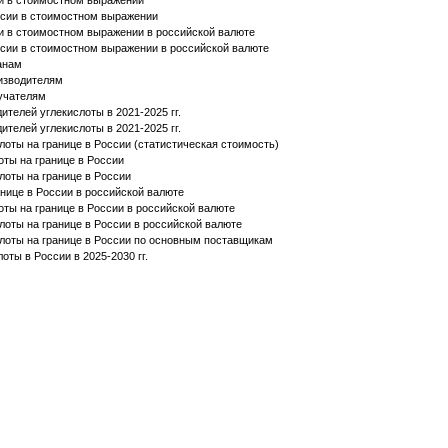
и в стоимостном выражении
ссии в стоимостном выражении
и в стоимостном выражении в российской валюте
ссии в стоимостном выражении в российской валюте
анам
оизводителям
лучателям
телей углекислоты в 2021-2025 гг.
телей углекислоты в 2021-2025 гг.
оты на границе в России (статистическая стоимость)
оты на границе в России
лоты на границе в России
нице в России в российской валюте
ты на границе в России в российской валюте
лоты на границе в России в российской валюте
лоты на границе в России по основным поставщикам
оты в России в 2025-2030 гг.