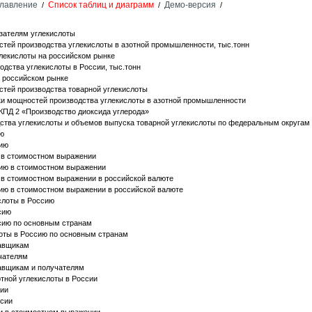
лавление
Список таблиц и диаграмм
Демо-версия
/
/
/
зателям углекислоты
тей производства углекислоты в азотной промышленности, тыс.тонн
лекислоты на российском рынке
дства углекислоты в России, тыс.тонн
а российском рынке
стей производства товарной углекислоты
ки мощностей производства углекислоты в азотной промышленности
КПД 2 «Производство диоксида углерода»
ства углекислоты и объемов выпуска товарной углекислоты по федеральным округам
ию
сию
 в стоимостном выражении
сию в стоимостном выражении
 в стоимостном выражении в российской валюте
ию в стоимостном выражении в российской валюте
ислоты в Россию
сию
сию по основным странам
оты в Россию по основным странам
тавщикам
чателям
авщикам и получателям
тной углекислоты в России
сии
ссии