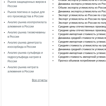
•
Объем экспорта углекислоты из Росси
Рынок защищенных жиров в
•
Динамика экспорта углекислоты из Ро
России
•
Объем экспорта углекислоты из Росси
•
Динамика экспорта углекислоты из Ро
Рынок пектина и сырья для
•
Экспорт углекислоты из России по стр
его производства в России
•
Экспорт углекислоты из России по пр
Анализ рынка изопропилата
•
Экспорт углекислоты из России по по
алюминия в России
•
Средние цены отечественных производи
•
Средние цены отечественных производи
Анализ рынка тиомочевины
•
Средняя импортная стоимость углекисл
в России
•
Динамика средней стоимости углекисл
•
Средняя импортная стоимость углекис
Анализ рынка динитрата
•
Средняя стоимость углекислоты на гра
изосорбида в России
•
Динамика средней стоимости углекисло
Анализ рынка сульфида и
•
Средняя импортная стоимость углекис
гидросульфида натрия в
•
Средняя стоимость импортной углекис
•
Прогноз объемов потребления углекисл
России
Анализ рынка нитрата
алюминия в России
Все отчеты