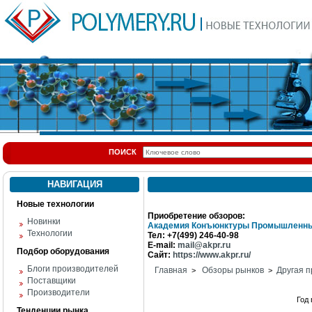
ПОИСК
НАВИГАЦИЯ
Новые технологии
Приобретение обзоров:
Новинки
Академия Конъюнктуры Промышленны
Технологии
Тел: +7(499) 246-40-98
E-mail:
mail@akpr.ru
Подбор оборудования
Сайт:
https://www.akpr.ru/
Блоги производителей
Главная
Обзоры рынков
Другая п
>
>
Поставщики
Производители
Год
Тенденции рынка