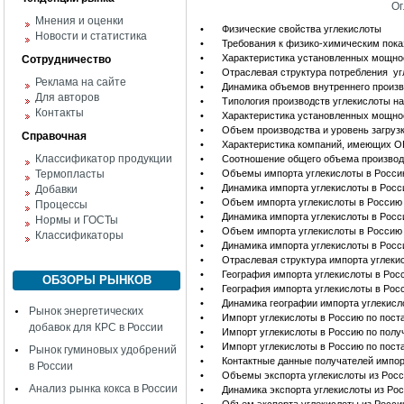
Ог
Мнения и оценки
•
Физические свойства углекислоты
Новости и статистика
•
Требования к физико-химическим пока
•
Характеристика установленных мощнос
Сотрудничество
•
Отраслевая структура потребления уг
Реклама на сайте
•
Динамика объемов внутреннего произво
Для авторов
•
Типология производств углекислоты н
Контакты
•
Характеристика установленных мощно
•
Объем производства и уровень загруз
Справочная
•
Характеристика компаний, имеющих О
Классификатор продукции
•
Соотношение общего объема производ
Термопласты
•
Объемы импорта углекислоты в Росс
•
Динамика импорта углекислоты в Рос
Добавки
•
Объем импорта углекислоты в Россию
Процессы
•
Динамика импорта углекислоты в Рос
Нормы и ГОСТы
•
Объем импорта углекислоты в Россию
Классификаторы
•
Динамика импорта углекислоты в Росс
•
Отраслевая структура импорта углек
•
География импорта углекислоты в Рос
ОБЗОРЫ РЫНКОВ
•
География импорта углекислоты в Рос
•
Динамика географии импорта углекисл
Рынок энергетических
•
Импорт углекислоты в Россию по пос
добавок для КРС в России
•
Импорт углекислоты в Россию по полу
•
Импорт углекислоты в Россию по пост
Рынок гуминовых удобрений
•
Контактные данные получателей импор
в России
•
Объемы экспорта углекислоты из Рос
Анализ рынка кокса в России
•
Динамика экспорта углекислоты из Ро