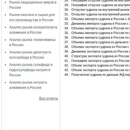
28.
География отгрузок гудрона на внутре
Рынок защищенных жиров в
29.
География отгрузок гудрона на внутре
России
30.
Отгрузки гудрона на внутренний рыно
31.
Отгрузки гудрона на внутренний рыно
Рынок пектина и сырья для
32.
Объемы импорта гудрона в России с 201
его производства в России
33.
Динамика импорта гудрона в России с 20
Анализ рынка изопропилата
34.
Объемы импорта гудрона в России по 
алюминия в России
35.
Объемы импорта гудрона в России по
36.
Объемы импорта гудрона в России по
Анализ рынка тиомочевины
37.
Объемы импорта гудрона из дальнего
в России
38.
Объемы экспорта гудрона из России с 20
39.
Динамика экспорта гудрона из России с 
Анализ рынка динитрата
40.
Структура экспорта гудрона из России 
изосорбида в России
41.
География экспорта гудрона из России
Анализ рынка сульфида и
42.
Объем экспорта гудрона из России по
гидросульфида натрия в
43.
Объем экспорта гудрона из России по
44.
Получатели гудрона по данным ЖД пер
России
Анализ рынка нитрата
алюминия в России
Все отчеты