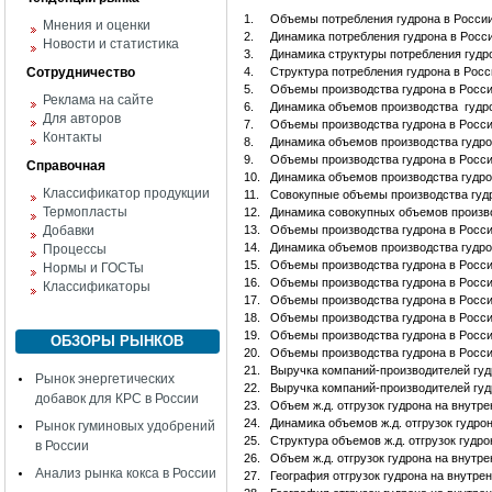
1.
Объемы потребления гудрона в России с
Мнения и оценки
2.
Динамика потребления гудрона в России 
Новости и статистика
3.
Динамика структуры потребления гудрон
Сотрудничество
4.
Структура потребления гудрона в Росси
5.
Объемы производства гудрона в России 
Реклама на сайте
6.
Динамика объемов производства гудрона
Для авторов
7.
Объемы производства гудрона в России 
Контакты
8.
Динамика объемов производства гудрона
9.
Объемы производства гудрона в России 
Справочная
10.
Динамика объемов производства гудрона
Классификатор продукции
11.
Совокупные объемы производства гудрон
Термопласты
12.
Динамика совокупных объемов производс
Добавки
13.
Объемы производства гудрона в России 
14.
Динамика объемов производства гудрона
Процессы
15.
Объемы производства гудрона в Росси
Нормы и ГОСТы
16.
Объемы производства гудрона в Росси
Классификаторы
17.
Объемы производства гудрона в Росси
18.
Объемы производства гудрона в Росси
19.
Объемы производства гудрона в Росси
ОБЗОРЫ РЫНКОВ
20.
Объемы производства гудрона в Росси
21.
Выручка компаний-производителей гуд
Рынок энергетических
22.
Выручка компаний-производителей гуд
добавок для КРС в России
23.
Объем ж.д. отгрузок гудрона на внутр
24.
Динамика объемов ж.д. отгрузок гудро
Рынок гуминовых удобрений
25.
Структура объемов ж.д. отгрузок гудро
в России
26.
Объем ж.д. отгрузок гудрона на внутр
Анализ рынка кокса в России
27.
География отгрузок гудрона на внутре