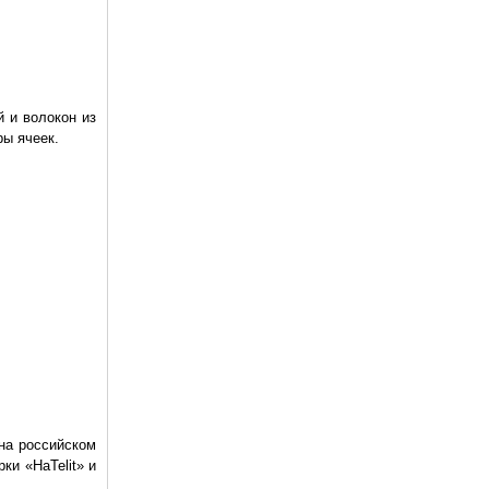
 и волокон из
ры ячеек.
на российском
и «HaTelit» и