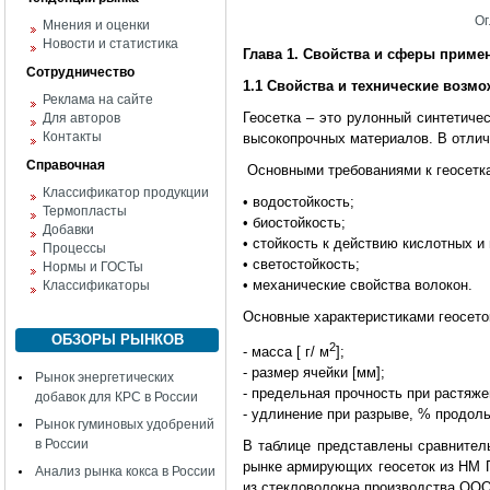
Ог
Мнения и оценки
Новости и статистика
Глава 1. Свойства и сферы приме
Сотрудничество
1.1 Свойства и технические возмо
Реклама на сайте
Геосетка – это рулонный синтетиче
Для авторов
Контакты
высокопрочных материалов. В отлич
Справочная
Основными требованиями к геосетка
Классификатор продукции
• водостойкость;
Термопласты
• биостойкость;
Добавки
• стойкость к действию кислотных 
Процессы
• светостойкость;
Нормы и ГОСТы
• механические свойства волокон.
Классификаторы
Основные характеристиками геосето
ОБЗОРЫ РЫНКОВ
2
- масса [ г/ м
];
- размер ячейки [мм];
Рынок энергетических
- предельная прочность при растяже
добавок для КРС в России
- удлинение при разрыве, % продоль
Рынок гуминовых удобрений
в России
В таблице представлены сравнител
рынке армирующих геосеток из НМ 
Анализ рынка кокса в России
из стекловолокна производства ООО