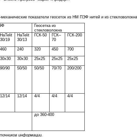
механические показатели геосеток из НМ ПЭФ нитей и из стекловолокна
ПЭФ
Геосетка из
стекловолокна
HaTelit
HaTelit
ГСК-50
ГСК–
ГСК-200
30
/
19
30
/1
3
70
460
240
320
450
700
30x30
30x30
25х25
25х25
25х25
90/90
50/
5
0
50/50
70/70
200/200
12/14
12/14
4/4
4/4
4/4
до 360-400
точников информации.