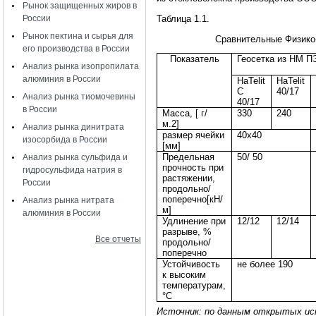
Рынок защищенных жиров в
России
Таблица 1.1.
Рынок пектина и сырья для
Сравнительные Физико-
его производства в России
Показатель
Геосетка из НМ 
Анализ рынка изопропилата
алюминия в России
HaTelit
HaTelit
C
40/17
Анализ рынка тиомочевины
40/17
в России
Масса,
[
г
/
330
240
м.
2]
Анализ рынка динитрата
размер ячейки
40x40
изосорбида в России
[
мм
]
Предельная
50/ 50
Анализ рынка сульфида и
прочность при
гидросульфида натрия в
растяжении,
России
продольно/
поперечно[кН/
Анализ рынка нитрата
м]
алюминия в России
Удлинение при
12/12
12/14
разрыве, %
Все отчеты
продольно/
поперечно
Устойчивость
не более 190
к высоким
температурам,
°С
Источник: по данным открытых ис