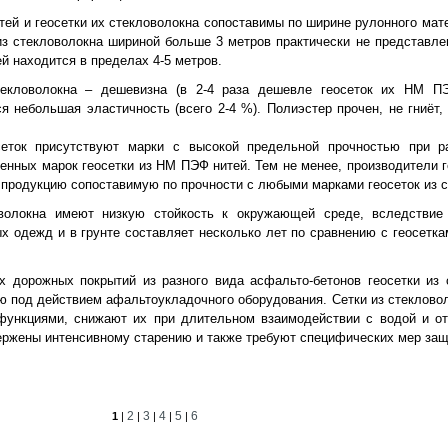
тей и геосетки их стекловолокна сопоставимы по ширине рулонного мат
из стекловолокна шириной больше 3 метров практически не представле
й находится в пределах 4-5 метров.
текловолокна – дешевизна (в 2-4 раза дешевле геосеток их НМ П
 небольшая эластичность (всего 2-4 %). Полиэстер прочен, не гниёт,
еток присутствуют марки с высокой предельной прочностью при р
нных марок геосетки из НМ ПЭФ нитей. Тем не менее, производители г
продукцию сопоставимую по прочности с любыми марками геосеток из с
волокна имеют низкую стойкость к окружающей среде, вследствие
х одежд и в грунте составляет несколько лет по сравнению с геосетк
х дорожных покрытий из разного вида асфальто-бетонов геосетки из 
 под действием афальтоукладочного оборудования. Сетки из стекловол
функциями, снижают их при длительном взаимодействии с водой и о
вержены интенсивному старению и также требуют специфических мер за
2
3
4
5
6
1
|
|
|
|
|