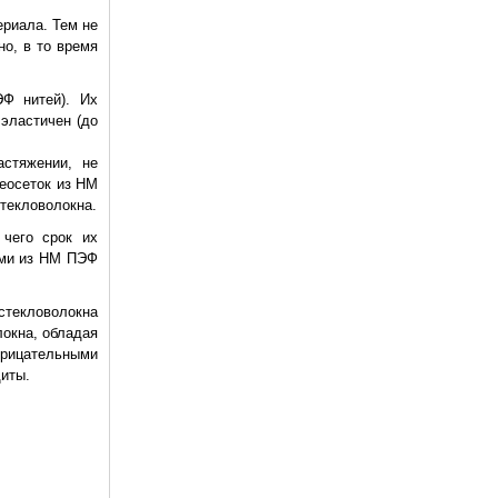
ериала. Тем не
но, в то время
ЭФ нитей). Их
 эластичен (до
астяжении, не
еосеток из НМ
текловолокна.
 чего срок их
ами из НМ ПЭФ
стекловолокна
окна, обладая
трицательными
щиты.