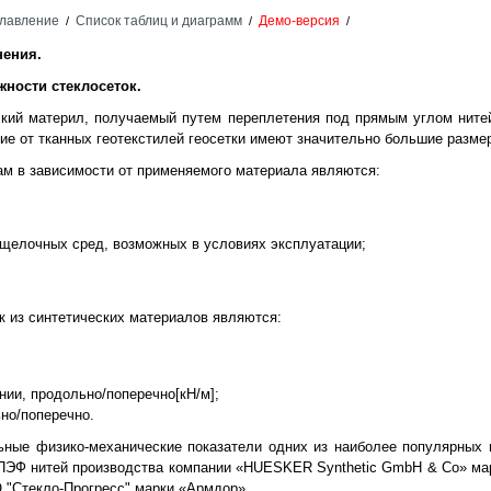
лавление
Список таблиц и диаграмм
Демо-версия
/
/
/
нения.
жности стеклосеток.
ский материл, получаемый путем переплетения под прямым углом нитей
ие от тканных геотекстилей геосетки имеют значительно большие разме
м в зависимости от применяемого материала являются:
и щелочных сред, возможных в условиях эксплуатации;
к из синтетических материалов являются:
нии, продольно/поперечно[кН/м];
но/поперечно.
ьные физико-механические показатели одних из наиболее популярных 
ПЭФ нитей производства компании «HUESKER Synthetic GmbH & Co» марк
 "Стекло-Прогресс" марки «Армдор».