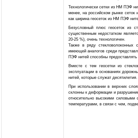
Технологически сетки из НМ ПЭФ ни
менее, на российском рынке сеток 
как ширина геосеток из НМ ПЭФ ните
Безусловный плюс геосеток из с
существенным недостатком является
20-25 %), очень технологичен.
Также в ряду стекловолоконных с
имеющей аналогов среди представле
ПЭФ нитей способны предоставлять 
Вместе с тем геосетки из стекло
эксплуатации в основаниях дорожны
нитей, которые служат десятилетия.
При использовании в верхних слоя
склонны к деформации и разрушению
относительно высокими силовыми 
температурами, в связи с чем, под