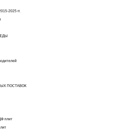
015-2025 гг.
я
РЕДЫ
водителей
НЫХ ПОСТАВОК
ДФ плит
плит