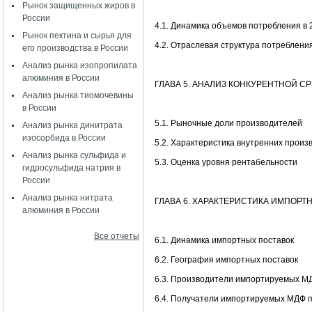
Рынок защищенных жиров в
России
4.1. Динамика объемов потребления в 2
Рынок пектина и сырья для
4.2. Отраслевая структура потреблени
его производства в России
Анализ рынка изопропилата
алюминия в России
ГЛАВА 5. АНАЛИЗ КОНКУРЕНТНОЙ С
Анализ рынка тиомочевины
в России
5.1. Рыночные доли производителей
Анализ рынка динитрата
изосорбида в России
5.2. Характеристика внутренних произ
Анализ рынка сульфида и
5.3. Оценка уровня рентабельности
гидросульфида натрия в
России
Анализ рынка нитрата
ГЛАВА 6. ХАРАКТЕРИСТИКА ИМПОРТ
алюминия в России
Все отчеты
6.1. Динамика импортных поставок
6.2. География импортных поставок
6.3. Производители импортируемых М
6.4. Получатели импортируемых МДФ 