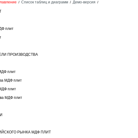
лавление
Список таблиц и диаграмм
Демо-версия
/
/
/
Т
МДФ плит
т
ТЕЛИ ПРОИЗВОДСТВА
 МДФ плит
тва МДФ плит
 МДФ плит
тва МДФ плит
ЛИ
СИЙСКОГО РЫНКА МДФ ПЛИТ