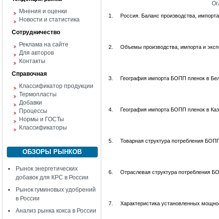
Ог
Мнения и оценки
1.
Россия. Баланс производства, импорта, 
Новости и статистика
Сотрудничество
Реклама на сайте
2.
Объемы производства, импорта и экспо
Для авторов
Контакты
Справочная
3.
География импорта БОПП пленок в Бе
Классификатор продукции
Термопласты
Добавки
4.
География импорта БОПП пленок в Каз
Процессы
Нормы и ГОСТы
Классификаторы
5.
Товарная структура потребления БОПП пл
ОБЗОРЫ РЫНКОВ
Рынок энергетических
6.
Отраслевая структура потребления БОПП
добавок для КРС в России
Рынок гуминовых удобрений
в России
7.
Характеристика установленных мощно
Анализ рынка кокса в России