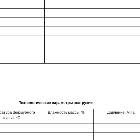
Технологические параметры экструзии
ратура формуемого
Влажность массы, %
Давление, МПа
о
сырья,
С