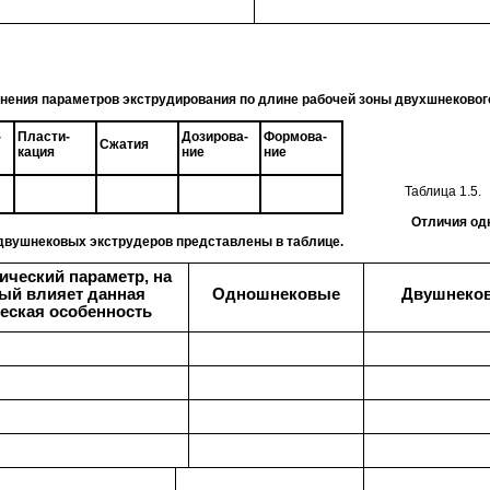
нения параметров экструдирования по длине рабочей зоны двухшнековог
-
Пласти-
Дозирова-
Формова-
Сжатия
кация
ние
ние
Таблица 1.5.
Отличия од
двушнековых экструдеров представлены в таблице.
ический параметр, на
ый влияет данная
Одношнековые
Двушнеко
еская особенность