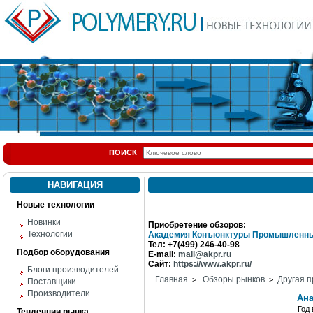
ПОИСК
НАВИГАЦИЯ
Новые технологии
Новинки
Приобретение обзоров:
Технологии
Академия Конъюнктуры Промышленны
Тел: +7(499) 246-40-98
Подбор оборудования
E-mail:
mail@akpr.ru
Сайт:
https://www.akpr.ru/
Блоги производителей
Главная
Обзоры рынков
Другая п
>
>
Поставщики
Производители
Ана
Год
Тенденции рынка