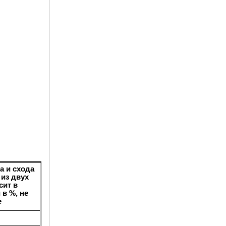
а и схода
 из двух
сит в
 в %, не
е