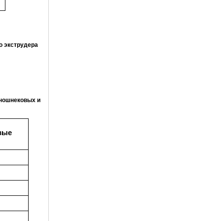
о экструдера
ношнековых и
вые