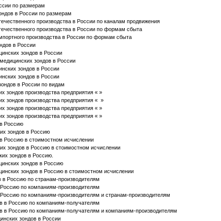
ссии по размерам
ондов в России по размерам
ечественного производства в России по каналам продвижения
ечественного производства в России по формам сбыта
мпортного производства в России по формам сбыта
ндов в России
инских зондов в России
 медицинских зондов в России
инских зондов в России
инских зондов в России
зондов в России по видам
х зондов производства предприятия « »
их зондов производства предприятия « »
х зондов производства предприятия « »
х зондов производства предприятия « »
 в Россию
их зондов в Россию
в Россию в стоимостном исчислении
их зондов в Россию в стоимостном исчислении
ких зондов в Россию.
цинских зондов в Россию
цинских зондов в Россию в стоимостном исчислении
 в Россию по странам-производителям
 Россию по компаниям-производителям
 Россию по компаниям-производителям и странам-производителям
в в Россию по компаниям-получателям
ов в Россию по компаниям-получателям и компаниям-производителям
инских зондов в России