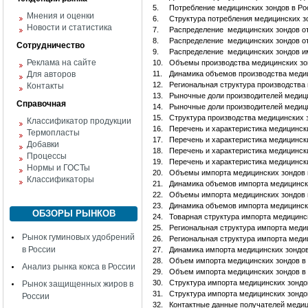
5.
Потребление медицинских зондов в Ро
Мнения и оценки
6.
Структура потребления медицинских з
Новости и статистика
7.
Распределение медицинских зондов от
8.
Распределение медицинских зондов от
Сотрудничество
9.
Распределение медицинских зондов и
Реклама на сайте
10.
Объемы производства медицинских зо
Для авторов
11.
Динамика объемов производства медиц
12.
Региональная структура производства
Контакты
13.
Рыночные доли производителей медиц
Справочная
14.
Рыночные доли производителей медиц
15.
Структура производства медицинских 
Классификатор продукции
16.
Перечень и характеристика медицински
Термопласты
17.
Перечень и характеристика медицинск
Добавки
18.
Перечень и характеристика медицински
Процессы
19.
Перечень и характеристика медицински
Нормы и ГОСТы
20.
Объемы импорта медицинских зондов
Классификаторы
21.
Динамика объемов импорта медицинск
22.
Объемы импорта медицинских зондов 
23.
Динамика объемов импорта медицинск
ОБЗОРЫ РЫНКОВ
24.
Товарная структура импорта медицинс
25.
Региональная структура импорта меди
Рынок гуминовых удобрений
26.
Региональная структура импорта меди
в России
27.
Динамика импорта медицинских зондов
28.
Объем импорта медицинских зондов в
Анализ рынка кокса в России
29.
Объем импорта медицинских зондов в
30.
Структура импорта медицинских зондо
Рынок защищенных жиров в
31.
Структура импорта медицинских зонд
России
32.
Контактные данные получателей медиц