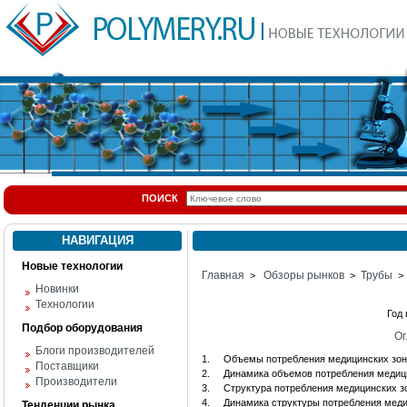
ПОИСК
НАВИГАЦИЯ
Новые технологии
Главная
Обзоры рынков
Трубы
>
>
> 
Новинки
Технологии
Год
Подбор оборудования
Ог
Блоги производителей
1.
Объемы потребления медицинских зон
Поставщики
2.
Динамика объемов потребления медици
Производители
3.
Структура потребления медицинских з
4.
Динамика структуры потребления меди
Тенденции рынка