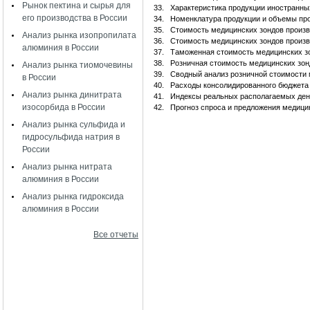
Рынок пектина и сырья для
33.
Характеристика продукции иностранны
его производства в России
34.
Номенклатура продукции и объемы про
35.
Стоимость медицинских зондов произв
Анализ рынка изопропилата
36.
Стоимость медицинских зондов произв
алюминия в России
37.
Таможенная стоимость медицинских з
38.
Розничная стоимость медицинских зон
Анализ рынка тиомочевины
39.
Сводный анализ розничной стоимости 
в России
40.
Расходы консолидированного бюджета 
Анализ рынка динитрата
41.
Индексы реальных располагаемых ден
изосорбида в России
42.
Прогноз спроса и предложения медици
Анализ рынка сульфида и
гидросульфида натрия в
России
Анализ рынка нитрата
алюминия в России
Анализ рынка гидроксида
алюминия в России
Все отчеты