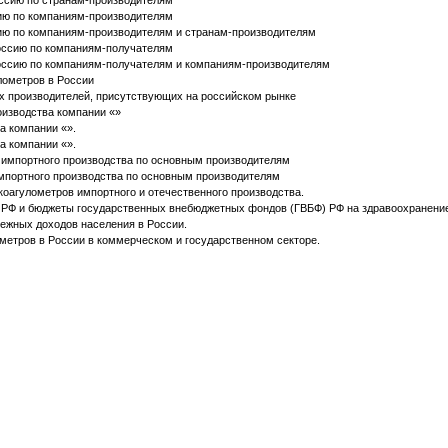
ссию по странам-производителям
ию по компаниям-производителям
ию по компаниям-производителям и странам-производителям
оссию по компаниям-получателям
Россию по компаниям-получателям и компаниям-производителям
лометров в России
х производителей, присутствующих на российском рынке
изводства компании «»
а компании «».
а компании «».
 импортного производства по основным производителям
мпортного производства по основным производителям
коагулометров импортного и отечественного производства.
РФ и бюджеты государственных внебюджетных фондов (ГВБФ) РФ на здравоохранение 
ежных доходов населения в России.
ометров в России в коммерческом и государственном секторе.