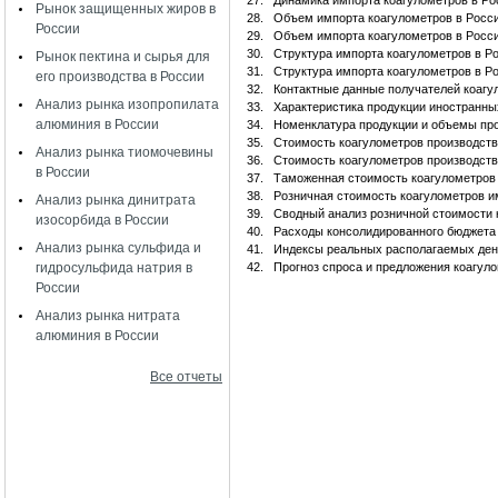
27.
Динамика импорта коагулометров в Ро
Рынок защищенных жиров в
28.
Объем импорта коагулометров в Росс
России
29.
Объем импорта коагулометров в Росс
30.
Структура импорта коагулометров в Р
Рынок пектина и сырья для
31.
Структура импорта коагулометров в 
его производства в России
32.
Контактные данные получателей коагу
Анализ рынка изопропилата
33.
Характеристика продукции иностранны
алюминия в России
34.
Номенклатура продукции и объемы про
35.
Стоимость коагулометров производств
Анализ рынка тиомочевины
36.
Стоимость коагулометров производств
в России
37.
Таможенная стоимость коагулометров
38.
Розничная стоимость коагулометров и
Анализ рынка динитрата
39.
Сводный анализ розничной стоимости 
изосорбида в России
40.
Расходы консолидированного бюджета 
Анализ рынка сульфида и
41.
Индексы реальных располагаемых ден
гидросульфида натрия в
42.
Прогноз спроса и предложения коагул
России
Анализ рынка нитрата
алюминия в России
Все отчеты