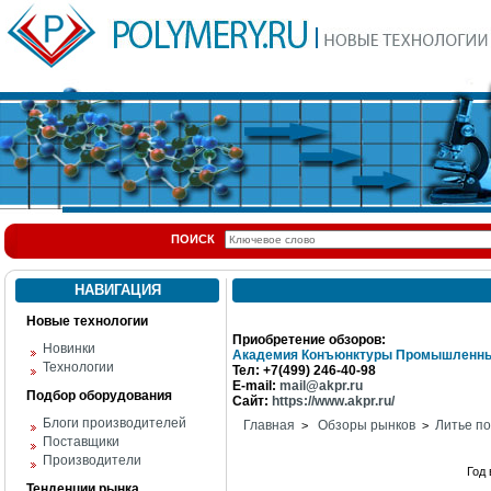
ПОИСК
НАВИГАЦИЯ
Новые технологии
Приобретение обзоров:
Новинки
Академия Конъюнктуры Промышленны
Технологии
Тел: +7(499) 246-40-98
E-mail:
mail@akpr.ru
Подбор оборудования
Сайт:
https://www.akpr.ru/
Блоги производителей
Главная
Обзоры рынков
Литье п
>
>
Поставщики
Производители
Год
Тенденции рынка