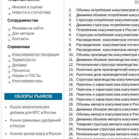
Ог
Мнения и оценки
1.
Объемы потребления коагулометров в
Новости и статистика
2.
Динамика объемов потребления коагул
3.
Структура потребления коагулометров 
Сотрудничество
4.
Динамика структуры потребления коаг
Реклама на сайте
5.
Потребление коагулометров в России 
Для авторов
6.
Структура потребления коагулометров
Контакты
7.
Распределение коагулометров отечест
8.
Распределение коагулометров отечест
Справочная
9.
Распределение коагулометров импорт
Классификатор продукции
10.
Объемы производства коагулометров 
Термопласты
11.
Динамика объемов производства коагу
12.
Региональная структура производства
Добавки
13.
Рыночные доли производителей коагу
Процессы
14.
Рыночные доли производителей коагу
Нормы и ГОСТы
15.
Структура производства коагулометро
Классификаторы
16.
Перечень и характеристика коагуломет
17.
Перечень и характеристика коагуломе
18.
Перечень и характеристика коагуломет
ОБЗОРЫ РЫНКОВ
19.
Перечень и характеристика коагуломет
20.
Объемы импорта коагулометров в Ро
Рынок энергетических
21.
Динамика объемов импорта коагуломе
добавок для КРС в России
22.
Объемы импорта коагулометров в Рос
23.
Динамика объемов импорта коагуломе
Рынок гуминовых удобрений
24.
Товарная структура импорта коагулом
в России
25.
Региональная структура импорта коаг
Анализ рынка кокса в России
26.
Региональная структура импорта коаг