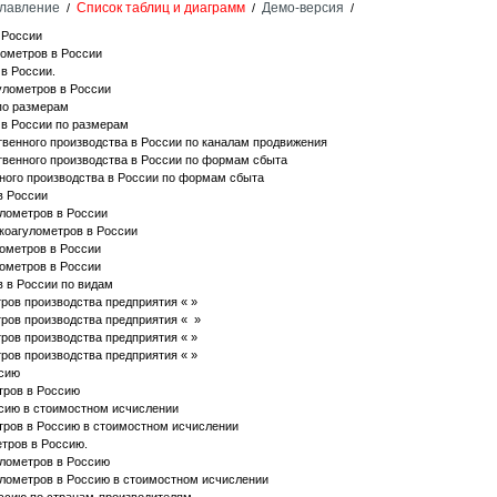
лавление
Список таблиц и диаграмм
Демо-версия
/
/
/
 России
ометров в России
в России.
улометров в России
по размерам
 в России по размерам
венного производства в России по каналам продвижения
венного производства в России по формам сбыта
ного производства в России по формам сбыта
в России
лометров в России
 коагулометров в России
лометров в России
лометров в России
в в России по видам
ров производства предприятия « »
тров производства предприятия « »
ров производства предприятия « »
ров производства предприятия « »
ссию
тров в Россию
сию в стоимостном исчислении
тров в Россию в стоимостном исчислении
етров в Россию.
улометров в Россию
улометров в Россию в стоимостном исчислении