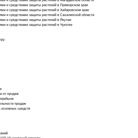
иями и средствами защиты растений в Магаданской области
иями и средствами защиты растений в Приморском крае
иями и средствами защиты растений в Хабаровском крае
иями и средствами защиты растений в Сахалинской области
иями и средствами защиты растений в Якутии
иями и средствами защиты растений в Чукотке
уру:
и
и от продаж
 прибыли
ельности продаж
 основных средств
Ы
паний