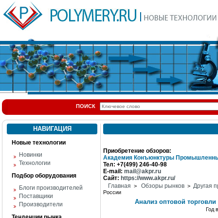
ПОИСК
НАВИГАЦИЯ
Новые технологии
Приобретение обзоров:
Новинки
Академия Конъюнктуры Промышленны
Технологии
Тел: +7(499) 246-40-98
E-mail:
mail@akpr.ru
Подбор оборудования
Сайт:
https://www.akpr.ru/
Главная
Обзоры рынков
Другая п
>
>
Блоги производителей
России
Поставщики
Анализ оптовой торговли
Производители
Год 
Тенденции рынка