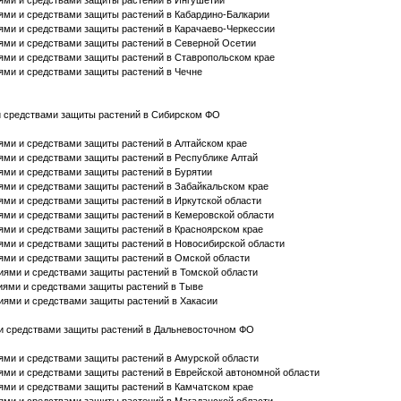
иями и средствами защиты растений в Ингушетии
иями и средствами защиты растений в Кабардино-Балкарии
иями и средствами защиты растений в Карачаево-Черкессии
иями и средствами защиты растений в Северной Осетии
иями и средствами защиты растений в Ставропольском крае
иями и средствами защиты растений в Чечне
 и средствами защиты растений в Сибирском ФО
иями и средствами защиты растений в Алтайском крае
иями и средствами защиты растений в Республике Алтай
иями и средствами защиты растений в Бурятии
иями и средствами защиты растений в Забайкальском крае
иями и средствами защиты растений в Иркутской области
иями и средствами защиты растений в Кемеровской области
иями и средствами защиты растений в Красноярском крае
иями и средствами защиты растений в Новосибирской области
иями и средствами защиты растений в Омской области
ниями и средствами защиты растений в Томской области
ниями и средствами защиты растений в Тыве
ниями и средствами защиты растений в Хакасии
и и средствами защиты растений в Дальневосточном ФО
иями и средствами защиты растений в Амурской области
иями и средствами защиты растений в Еврейской автономной области
иями и средствами защиты растений в Камчатском крае