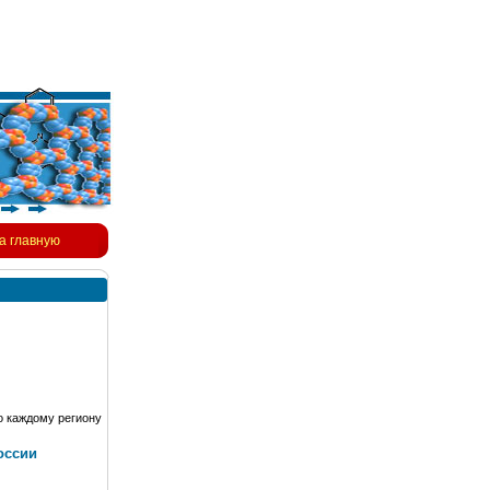
а главную
о каждому региону
оссии