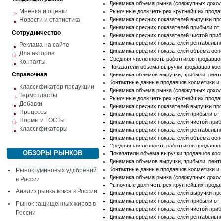
Динамика объема рынка (совокупных доход
Мнения и оценки
Рыночные доли четырех крупнейших прода
Новости и статистика
Динамика средних показателей выручки пр
Динамика средних показателей прибыли от
Сотрудничество
Динамика средних показателей чистой при
Динамика средних показателей рентабельн
Реклама на сайте
Динамика средних показателей объема осн
Для авторов
Средняя численность работников продавцо
Контакты
Показатели объема выручки продавцов ко
Справочная
Динамика объемов выручки, прибыли, рент
Контактные данные продавцов косметики 
Классификатор продукции
Динамика объема рынка (совокупных доход
Термопласты
Рыночные доли четырех крупнейших прода
Добавки
Динамика средних показателей выручки пр
Процессы
Динамика средних показателей прибыли от
Нормы и ГОСТы
Динамика средних показателей чистой при
Классификаторы
Динамика средних показателей рентабельн
Динамика средних показателей объема осн
Средняя численность работников продавцо
ОБЗОРЫ РЫНКОВ
Показатели объема выручки продавцов кос
Динамика объемов выручки, прибыли, рент
Контактные данные продавцов косметики и
Рынок гуминовых удобрений
Динамика объема рынка (совокупных доход
в России
Рыночные доли четырех крупнейших продав
Анализ рынка кокса в России
Динамика средних показателей выручки пр
Динамика средних показателей прибыли от
Рынок защищенных жиров в
Динамика средних показателей чистой при
России
Динамика средних показателей рентабельн