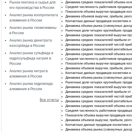
Рынок пектина и сырья для
Динамика средних показателей объема осн
Средняя численность работников продавцо
его производства в России
Показатели объема выручки продавцов кос
Анализ рынка изопропилата
Динамика объемов выручки, прибыли, рент
алюминия в России
Контактные данные продавцов косметики и
Динамика объема рынка (совокупных доход
Анализ рынка тиомочевины
Рыночные доли четырех крупнейших прода
в России
Динамика средних показателей выручки пр
Динамика средних показателей прибыли от
Анализ рынка динитрата
Динамика средних показателей чистой при
изосорбида в России
Динамика средних показателей рентабельн
Анализ рынка сульфида и
Динамика средних показателей объема осн
гидросульфида натрия в
Средняя численность работников продавцо
России
Показатели объема выручки продавцов кос
Динамика объемов выручки, прибыли, рент
Анализ рынка нитрата
Контактные данные продавцов косметики и
алюминия в России
Динамика объема рынка (совокупных доход
Рыночные доли четырех крупнейших прода
Анализ рынка гидроксида
Динамика средних показателей выручки пр
алюминия в России
Динамика средних показателей прибыли от
Динамика средних показателей чистой при
Все отчеты
Динамика средних показателей рентабельн
Динамика средних показателей объема осн
Средняя численность работников продавцо
Показатели объема выручки продавцов кос
Динамика объемов выручки, прибыли, рент
Контактные данные продавцов косметики и
Динамика объема рынка (совокупных доход