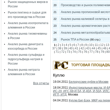
Рынок защищенных жиров в
Производство и рынок полимочеви
20
России
Анализ рынка пропионовой кислоты
21
Рынок пектина и сырья для
его производства в России
Анализ рынка калиевой селитры в
22
Анализ рынка изопропилата
Анализ рынка ароматических раст
23
алюминия в России
Анализ рынка металлообрабатыва
24
Анализ рынка тиомочевины
в России
Рынок ТПА в России
25
(90 стр.)
Анализ рынка динитрата
2
3
4
5
6
7
8
9
10
11
12
13
1
|
|
|
|
|
|
|
|
|
|
|
|
37
38
39
40
41
42
43
44
45
46
изосорбида в России
|
|
|
|
|
|
|
|
|
|
71
72
73
74
75
76
77
78
79
80
|
|
|
|
|
|
|
|
|
|
Анализ рынка сульфида и
гидросульфида натрия в
России
Анализ рынка нитрата
алюминия в России
Куплю
19.04.2011
Белорусские рубли в Москве
Все отчеты
18.04.2011
Индустриальные масла: И-8А
ИС-20, ИГС-68,И-5А, И-40А, И-50А, ИЛС
ИГП, ИТД
Москва
04.04.2011
Куплю Биг-Бэги, МКР на пере