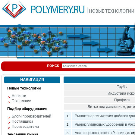
ПОИСК
НАВИГАЦИЯ
Трубы
Новые технологии
Индустрия иск
Новинки
Профили
Технологии
Литье под давлением, ро
Подбор оборудования
Рынок энергетических добавок для
Блоги производителей
1
Поставщики
Рынок гуминовых удобрений в Рос
2
Производители
Анализ рынка кокса в России
3
(70 ст
Тенденции рынка