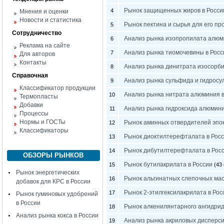
Рынок защищенных жиров в Росси
4
Мнения и оценки
Новости и статистика
Рынок пектина и сырья для его пр
5
Сотрудничество
Анализ рынка изопропилата алюм
6
Реклама на сайте
Анализ рынка тиомочевины в Росс
7
Для авторов
Контакты
Анализ рынка динитрата изосорби
8
Справочная
Анализ рынка сульфида и гидросу
9
Классификатор продукции
Анализ рынка нитрата алюминия в
10
Термопласты
Добавки
Анализ рынка гидроксида алюмини
11
Процессы
Нормы и ГОСТы
Рынок аминных отвердителей эпок
12
Классификаторы
Рынок диоктилтерефталата в Рос
13
Рынок дибутилтерефталата в Рос
14
ОБЗОРЫ РЫНКОВ
Рынок бутилакрилата в России
15
(43 
Рынок энергетических
Рынок альгинатных слепочных мас
16
добавок для КРС в России
Рынок 2-этилгексилакрилата в Рос
17
Рынок гуминовых удобрений
в России
Рынок алкенилянтарного ангидрид
18
Анализ рынка кокса в России
Анализ рынка акриловых дисперси
19