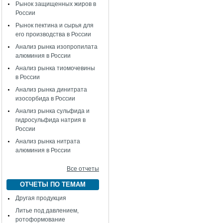
Рынок защищенных жиров в
России
Рынок пектина и сырья для
его производства в России
Анализ рынка изопропилата
алюминия в России
Анализ рынка тиомочевины
в России
Анализ рынка динитрата
изосорбида в России
Анализ рынка сульфида и
гидросульфида натрия в
России
Анализ рынка нитрата
алюминия в России
Все отчеты
ОТЧЕТЫ ПО ТЕМАМ
Другая продукция
Литье под давлением,
ротоформование