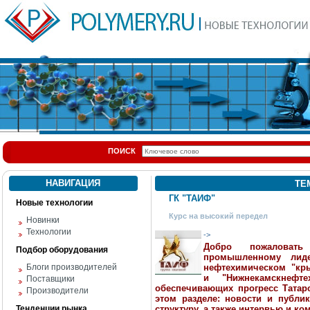
ПОИСК
НАВИГАЦИЯ
ТЕ
ГК "ТАИФ"
Новые технологии
Курс на высокий передел
Новинки
Технологии
->
Добро пожаловать
Подбор оборудования
промышленному лид
Блоги производителей
нефтехимическом "кры
и "Нижнекамскнефте
Поставщики
обеспечивающих прогресс Татарс
Производители
этом разделе: новости и публи
Тенденции рынка
структуру, а также интервью и к