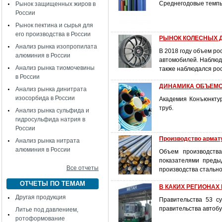
Среднегодовые темпы
Рынок защищенных жиров в
России
Рынок пектина и сырья для
его производства в России
РЫНОК КОЛЕСНЫХ Д
Анализ рынка изопропилата
В 2018 году объем ро
алюминия в России
автомобилей. Наблюда
Анализ рынка тиомочевины
также наблюдался рос
в России
ДИНАМИКА ОБЪЕМО
Анализ рынка динитрата
изосорбида в России
Академия Конъюнкту
труб.
Анализ рынка сульфида и
гидросульфида натрия в
России
Производство армату
Анализ рынка нитрата
алюминия в России
Объем производств
показателями преды
Все отчеты
производства стально
ОТЧЕТЫ ПО ТЕМАМ
В КАКИХ РЕГИОНАХ
Другая продукция
Правительства 53 с
правительства автобу
Литье под давлением,
ротоформование