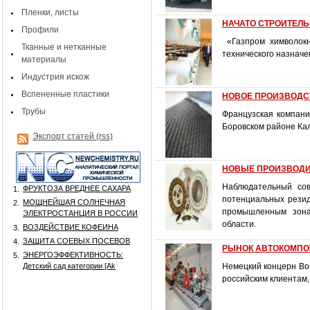
Пленки, листы
НАЧАТО СТРОИТЕЛЬ
Профили
«Газпром химволокн
Тканные и нетканные
технического назнач
материалы
Индустрия искож
Вспененные пластики
НОВОЕ ПРОИЗВОДС
Трубы
Французская компания
Боровском районе Кал
Экспорт статей (rss)
НОВЫЕ ПРОИЗВОДИ
Наблюдательный сов
ФРУКТОЗА ВРЕДНЕЕ САХАРА
1.
потенциальных резид
МОЩНЕЙШАЯ СОЛНЕЧНАЯ
2.
промышленным зонам
ЭЛЕКТРОСТАНЦИЯ В РОССИИ
области.
ВОЗДЕЙСТВИЕ КОФЕИНА
3.
ЗАЩИТА СОЕВЫХ ПОСЕВОВ
4.
РЫНОК АВТОКОМПОНЕ
ЭНЕРГОЭФФЕКТИВНОСТЬ:
5.
Детский сад категории [Аk
Немецкий концерн Bos
российским клиентам,