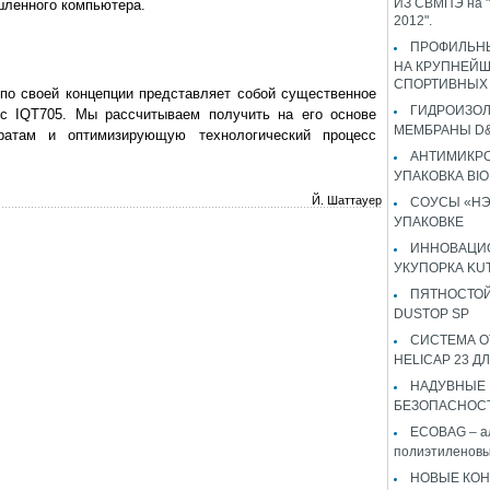
ИЗ СВМПЭ на "
шленного компьютера.
2012".
ПРОФИЛЬН
НА КРУПНЕЙ
СПОРТИВНЫХ
по своей концепции представляет собой существенное
ГИДРОИЗО
 с IQT705. Мы рассчитываем получить на его основе
МЕМБРАНЫ D&
ратам и оптимизирующую технологический процесс
АНТИМИКР
УПАКОВКА BI
Й. Шаттауер
СОУСЫ «НЭ
УПАКОВКЕ
ИННОВАЦИ
УКУПОРКА KU
ПЯТНОСТОЙ
DUSTOP SP
СИСТЕМА 
HELICAP 23 ДЛ
НАДУВНЫЕ
БЕЗОПАСНОС
ECOBAG – а
полиэтиленовы
НОВЫЕ КОН