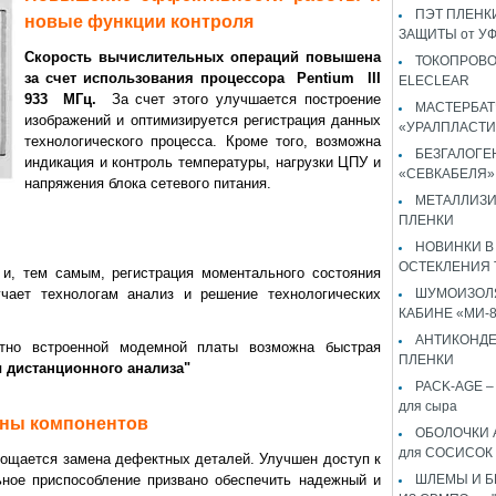
ПЭТ ПЛЕНКИ
новые функции контроля
ЗАЩИТЫ от У
Скорость вычислительных операций повышена
ТОКОПРОВ
за счет использования процессора Pentium III
ELECLEAR
933 МГц.
За счет этого улучшается построение
МАСТЕРБАТ
изображений и оптимизируется регистрация данных
«УРАЛПЛАСТИ
технологического процесса. Кроме того, возможна
БЕЗГАЛОГЕ
индикация и контроль температуры, нагрузки ЦПУ и
«СЕВКАБЕЛЯ»
напряжения блока сетевого питания.
МЕТАЛЛИЗ
ПЛЕНКИ
НОВИНКИ В
ОСТЕКЛЕНИЯ 
 и, тем самым, регистрация моментального состояния
гчает технологам анализ и решение технологических
ШУМОИЗОЛЯ
КАБИНЕ «МИ-
АНТИКОНД
тно встроенной модемной платы возможна быстрая
ПЛЕНКИ
 дистанционного анализа"
PACK-AGE – 
для сыра
ены компонентов
ОБОЛОЧКИ 
для СОСИСОК
рощается замена дефектных деталей. Улучшен доступ к
ное приспособление призвано обеспечить надежный и
ШЛЕМЫ И 