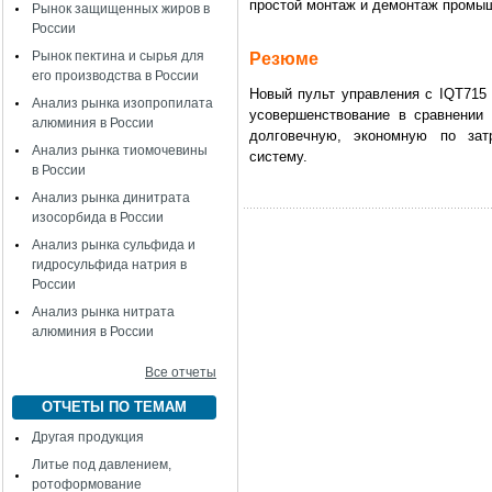
простой монтаж и демонтаж промы
Рынок защищенных жиров в
России
Рынок пектина и сырья для
Резюме
его производства в России
Новый пульт управления с IQT715 
Анализ рынка изопропилата
усовершенствование в сравнении
алюминия в России
долговечную, экономную по зат
Анализ рынка тиомочевины
систему.
в России
Анализ рынка динитрата
изосорбида в России
Анализ рынка сульфида и
гидросульфида натрия в
России
Анализ рынка нитрата
алюминия в России
Все отчеты
ОТЧЕТЫ ПО ТЕМАМ
Другая продукция
Литье под давлением,
ротоформование