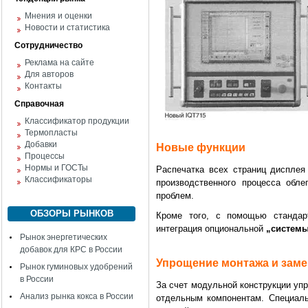
Мнения и оценки
Новости и статистика
Сотрудничество
Реклама на сайте
Для авторов
Контакты
Справочная
Классификатор продукции
Термопласты
Добавки
Новые функции
Процессы
Нормы и ГОСТы
Распечатка всех страниц дисплея
Классификаторы
производственного процесса обле
проблем.
ОБЗОРЫ РЫНКОВ
Кроме того, с помощью стандар
интеграция опциональной
„системы
Рынок энергетических
добавок для КРС в России
Упрощение монтажа и зам
Рынок гуминовых удобрений
в России
За счет модульной конструкции уп
Анализ рынка кокса в России
отдельным компонентам. Специаль