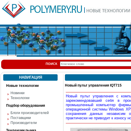
ПОИСК
НАВИГАЦИЯ
Новый пульт управления IQT715
Новые технологии
Новинки
Новый пульт управления с комп
Технологии
зарекомендовавший себя в про
промышленный компьютер фирмы
Подбор оборудования
операционной системы Windows ХР.
Блоги производителей
сохранения данных независим о
Поставщики
практически не приводит к износу н
Производители
Тенденции рынка