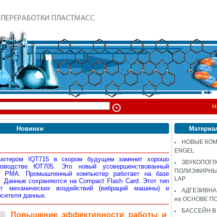
Н
Новинки
Материа
НОВЫЕ КОМ
ENGEL
ьютером IQT715 в скором будущем заменит хорошо
ЗВУКОПОГ
изводстве ЮТ705. Это новый усовершенствованный
ПОЛИЭФИРНЫЙ
 РМА. Промышленный компьютер работает на базе
LAP
 Данные сохраняются на Compact Flash Card. Этот тип
т механических воздействий (вибраций машины) и
АДГЕЗИВН
осителя данных.
на ОСНОВЕ П
БАССЕЙН В
Повышение эффективности работы и