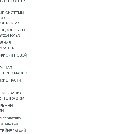
INTERPOLITEX -
ЫЕ СИСТЕМЫ
ШИХ
 ОБЪЕКТАХ
ЛЯЦИОННЫЕН
#214;RKEN
ОБНАЯ
OMASTER
ФИС» в НОВОЙ
ОННАЯ
TTERER MAUER
КИЕ ТКАНИ
ОТКРЫВАНИЯ
Я TETRA BRIK
 РЕМНИ
ТИ
льтернатива
м пакетам
ТЕЙНЕРЫ «АЙ-