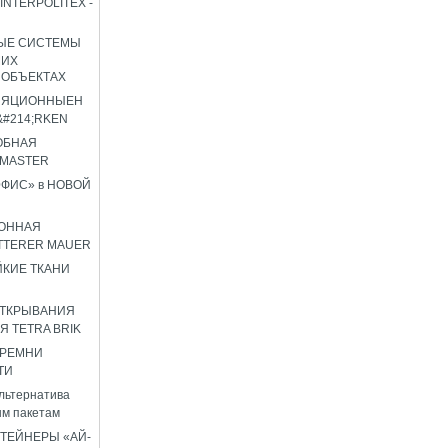
INTERPOLITEX -
ЫЕ СИСТЕМЫ
ШИХ
 ОБЪЕКТАХ
ЛЯЦИОННЫЕН
#214;RKEN
ОБНАЯ
OMASTER
ФИС» в НОВОЙ
ОННАЯ
TTERER MAUER
КИЕ ТКАНИ
ОТКРЫВАНИЯ
Я TETRA BRIK
 РЕМНИ
ТИ
льтернатива
м пакетам
ТЕЙНЕРЫ «АЙ-