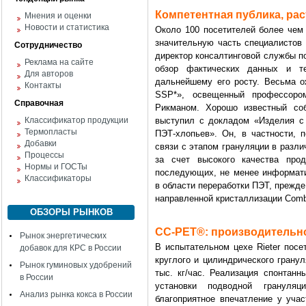
Компетентная публика, ра
Мнения и оценки
Новости и статистика
Около 100 посетителей более чем 
значительную часть специалистов
Сотрудничество
директор консалтинговой службы п
Реклама на сайте
обзор фактических данных и т
Для авторов
дальнейшему его росту. Весьма 
Контакты
SSP*», освещенный профессоро
Справочная
Рикманом. Хорошо известный соб
Классификатор продукции
выступил с докладом «Изделия с
Термопласты
ПЭТ-хлопьев». Он, в частности, 
Добавки
связи с этапом грануляции в разл
Процессы
за счет высокого качества прод
Нормы и ГОСТы
последующих, не менее информати
Классификаторы
в области переработки ПЭТ, прежде
направленной кристаллизации Comb
ОБЗОРЫ РЫНКОВ
СС-РЕТ®: производительнос
Рынок энергетических
В испытательном цехе Rieter пос
добавок для КРС в России
круглого и цилиндрического грану
Рынок гуминовых удобрений
тыс. кг/час. Реализация спонтанн
в России
установки подводной грануля
Анализ рынка кокса в России
благоприятное впечатление у уча