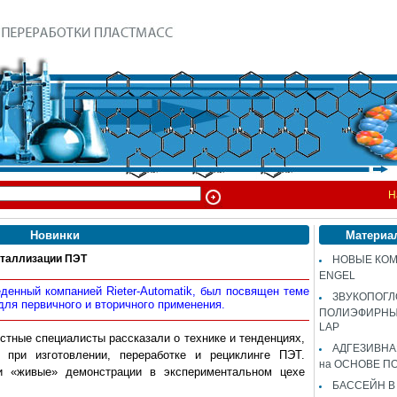
Н
Новинки
Материа
сталлизации ПЭТ
НОВЫЕ КОМ
ENGEL
денный компанией Rieter-Automatik, был посвящен теме
ЗВУКОПОГ
ля первичного и вторичного применения.
ПОЛИЭФИРНЫЙ
LAP
стные специалисты рассказали о технике и тенденциях,
АДГЕЗИВН
 при изготовлении, переработке и рециклинге ПЭТ.
на ОСНОВЕ П
и «живые» демонстрации в экспериментальном цехе
БАССЕЙН В