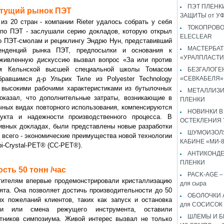
ПЭТ ПЛЕНКИ
стущий рынок ПЭТ
ЗАЩИТЫ от У
из 20 стран - компании Rieter удалось собрать у себя
ТОКОПРОВ
 по ПЭТ - заслушали серию докладов, которую открыл
ELECLEAR
о ПЭТ-смолам и рециклингу Эндрю Нун, представивший
МАСТЕРБАТ
енденций рынка ПЭТ, предпосылки и основания к
«УРАЛПЛАСТИ
оживленную дискуссию вызвал вопрос «За или против
м Кельнской высшей специальной школы Томасом
БЕЗГАЛОГЕ
равшимся д-р Ульрих Тиле из Polyester Technology
«СЕВКАБЕЛЯ»
 высокими рабочими характеристиками из бутылочных
МЕТАЛЛИЗ
показал, что дополнительные затраты, возникающие в
ПЛЕНКИ
ичных видах повторного использования, компенсируются
НОВИНКИ В
укта и надежности производственного процесса. В
ОСТЕКЛЕНИЯ 
вных докладах, были представлены новые разработки
ШУМОИЗОЛЯ
 всего - экономические преимущества новой технологии
КАБИНЕ «МИ-
i-Crystal-PET® (СС-РЕТ®).
АНТИКОНД
ПЛЕНКИ
ть 50 тонн /час
PACK-AGE – 
етителям впервые продемонстрировали кристаллизацию
для сыра
лята. Она позволяет достичь производительности до 50
ОБОЛОЧКИ 
ых пожеланий клиентов, таких как запуск и остановка
для СОСИСОК
ции или смена режущего инструмента, оставили
ШЛЕМЫ И 
стников симпозиума. Живой интерес вызвал не только