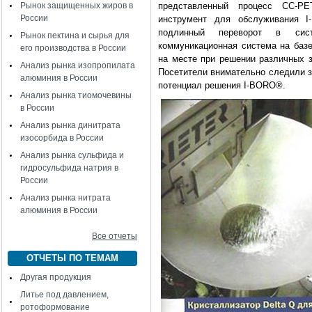
Рынок защищенных жиров в
представленный процесс СС-Р
России
инструмент для обслуживания 
подлинный переворот в систе
Рынок пектина и сырья для
коммуникационная система на баз
его производства в России
на месте при решении различных 
Анализ рынка изопропилата
Посетители внимательно следили з
алюминия в России
потенциал решения I-BORO®.
Анализ рынка тиомочевины
в России
Анализ рынка динитрата
изосорбида в России
Анализ рынка сульфида и
гидросульфида натрия в
России
Анализ рынка нитрата
алюминия в России
Все отчеты
ОТЧЕТЫ ПО ТЕМАМ
Другая продукция
Литье под давлением,
ротоформование