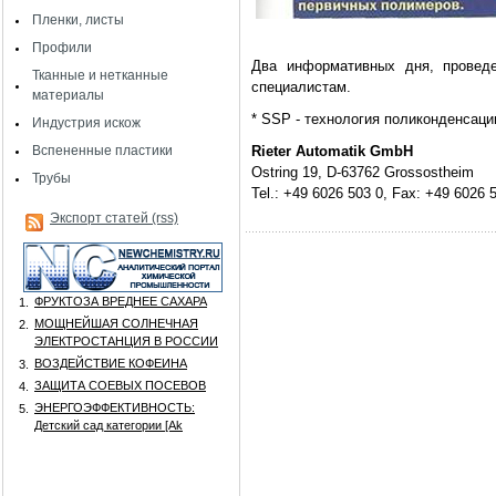
Пленки, листы
Профили
Два информативных дня, проведе
Тканные и нетканные
специалистам.
материалы
* SSP - технология поликонденсаци
Индустрия искож
Вспененные пластики
Rieter Automatik GmbH
Ostring 19, D-63762 Grossostheim
Трубы
Tel.: +49 6026 503 0, Fax: +49 6026 
Экспорт статей (rss)
ФРУКТОЗА ВРЕДНЕЕ САХАРА
1.
МОЩНЕЙШАЯ СОЛНЕЧНАЯ
2.
ЭЛЕКТРОСТАНЦИЯ В РОССИИ
ВОЗДЕЙСТВИЕ КОФЕИНА
3.
ЗАЩИТА СОЕВЫХ ПОСЕВОВ
4.
ЭНЕРГОЭФФЕКТИВНОСТЬ:
5.
Детский сад категории [Аk