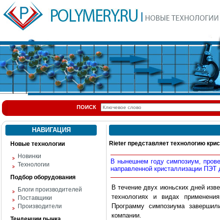
ПОИСК
НАВИГАЦИЯ
Rieter представляет технологию кри
Новые технологии
Новинки
В нынешнем году симпозиум, прове
Технологии
направленной кристаллизации ПЭТ д
Подбор оборудования
В течение двух июньских дней изве
Блоги производителей
технологиях и видах применения
Поставщики
Программу симпозиума завершил
Производители
компании.
Тенденции рынка