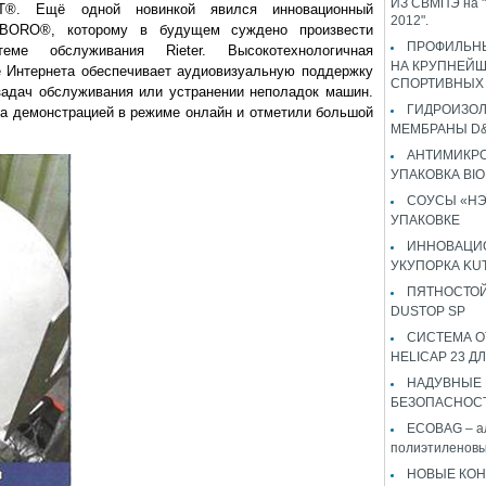
ИЗ СВМПЭ на "
ЕТ®. Ещё одной новинкой явился инновационный
2012".
I-BORO®, которому в будущем суждено произвести
ПРОФИЛЬН
ме обслуживания Rieter. Высокотехнологичная
НА КРУПНЕЙ
е Интернета обеспечивает аудиовизуальную поддержку
СПОРТИВНЫХ
задач обслуживания или устранении неполадок машин.
ГИДРОИЗО
а демонстрацией в режиме онлайн и отметили большой
МЕМБРАНЫ D&
АНТИМИКР
УПАКОВКА BI
СОУСЫ «НЭ
УПАКОВКЕ
ИННОВАЦИ
УКУПОРКА KU
ПЯТНОСТОЙ
DUSTOP SP
СИСТЕМА 
HELICAP 23 ДЛ
НАДУВНЫЕ
БЕЗОПАСНОС
ECOBAG – а
полиэтиленовы
НОВЫЕ КОН