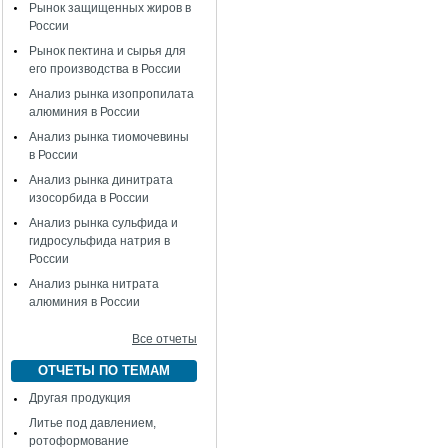
Рынок защищенных жиров в
России
Рынок пектина и сырья для
его производства в России
Анализ рынка изопропилата
алюминия в России
Анализ рынка тиомочевины
в России
Анализ рынка динитрата
изосорбида в России
Анализ рынка сульфида и
гидросульфида натрия в
России
Анализ рынка нитрата
алюминия в России
Все отчеты
ОТЧЕТЫ ПО ТЕМАМ
Другая продукция
Литье под давлением,
ротоформование