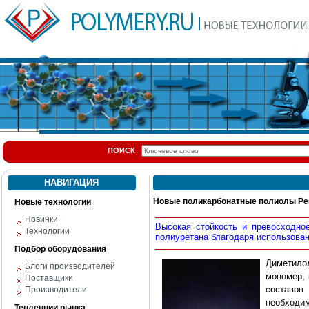
ПОИСК
НАВИГАЦИЯ
Новые поликарбонатные полиолы Per
Новые технологии
Новинки
Высокая стойкость и превосходно
Технологии
полиуретана благодаря использован
Подбор оборудования
Диметило
Блоги производителей
мономер, 
Поставщики
составов
Производители
необходим
Тенденции рынка