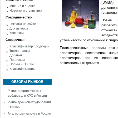
(DMBA) 
Мнения и оценки
дополнен
Новости и статистика
плавления
Сотрудничество
Новые п
Реклама на сайте
разработ
Для авторов
стойкост
Контакты
воздейст
Справочная
устойчивость по отношению к гидр
Классификатор продукции
Поликарбонатные полиолы такж
Термопласты
эластомеров, обеспечивая знач
Добавки
эластомеров при их использо
Процессы
автомобильных деталях.
Нормы и ГОСТы
Классификаторы
ОБЗОРЫ РЫНКОВ
Рынок энергетических
добавок для КРС в России
Рынок гуминовых удобрений
в России
Анализ рынка кокса в России