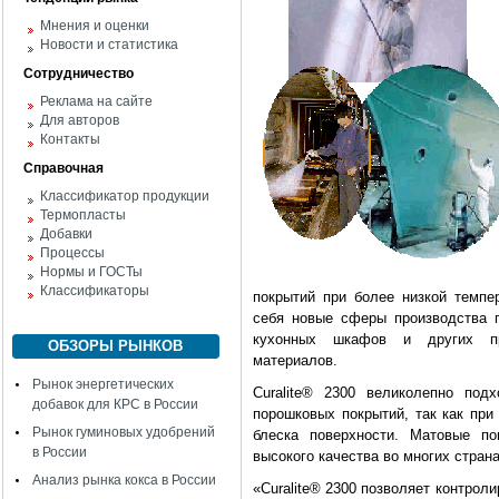
Мнения и оценки
Новости и статистика
Сотрудничество
Реклама на сайте
Для авторов
Контакты
Справочная
Классификатор продукции
Термопласты
Добавки
Процессы
Нормы и ГОСТы
Классификаторы
покрытий при более низкой темпе
себя новые сферы производства 
кухонных шкафов и других пре
ОБЗОРЫ РЫНКОВ
материалов.
Рынок энергетических
Curalite® 2300 великолепно под
добавок для КРС в России
порошковых покрытий, так как при
Рынок гуминовых удобрений
блеска поверхности. Матовые п
в России
высокого качества во многих страна
Анализ рынка кокса в России
«Curalite® 2300 позволяет контроли