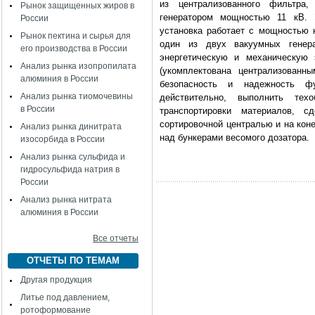
из централизованного фильтр
Рынок защищенных жиров в
генератором мощностью 11 кВ. 
России
установка работает с мощностью 
Рынок пектина и сырья для
один из двух вакуумных генера
его производства в России
энергетическую и механическую 
Анализ рынка изопропилата
(укомплектована централизованн
алюминия в России
безопасность и надежность фу
Анализ рынка тиомочевины
действительно, выполнить тех
в России
транспортировки материалов, 
сортировочной централью и на кон
Анализ рынка динитрата
над бункерами весомого дозатора.
изосорбида в России
Анализ рынка сульфида и
гидросульфида натрия в
России
Анализ рынка нитрата
алюминия в России
Все отчеты
ОТЧЕТЫ ПО ТЕМАМ
Другая продукция
Литье под давлением,
ротоформование