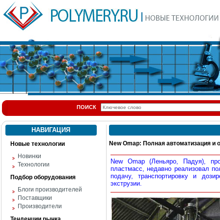
ПОИСК
НАВИГАЦИЯ
New Omap: Полная автоматизация и 
Новые технологии
Новинки
New Omap (Леньяро, Падуя), про
Технологии
пластмасс, недавно реализовал по
подачу, транспортировку и дози
Подбор оборудования
экструзии.
Блоги производителей
Поставщики
Производители
Тенденции рынка