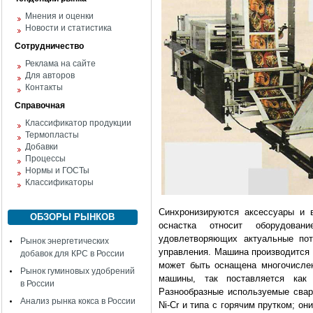
Мнения и оценки
Новости и статистика
Сотрудничество
Реклама на сайте
Для авторов
Контакты
Справочная
Классификатор продукции
Термопласты
Добавки
Процессы
Нормы и ГОСТы
Классификаторы
Синхронизируются аксессуары и в
ОБЗОРЫ РЫНКОВ
оснастка относит оборудова
удовлетворяющих актуальные пот
Рынок энергетических
управления. Машина производится 
добавок для КРС в России
может быть оснащена многочисле
Рынок гуминовых удобрений
машины, так поставляется как 
в России
Разнообразные используемые свар
Анализ рынка кокса в России
Ni-Cr и типа с горячим прутком; о