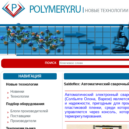
ПОИСК
НАВИГАЦИЯ
Saldoflex: Автоматический сварочны
Новые технологии
Новинки
Автоматический электронный сваро
Технологии
(Солбьяте Олона, Варезе) являетс
и надежности, пригодным для про
Подбор оборудования
пластиковой пленки, среди кото
Блоги производителей
управляется через консоль, кото
Поставщики
терморегулирования.
Производители
Тенденции рынка